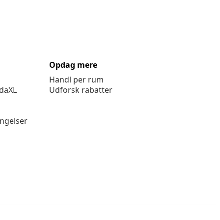
Opdag mere
Handl per rum
idaXL
Udforsk rabatter
ingelser