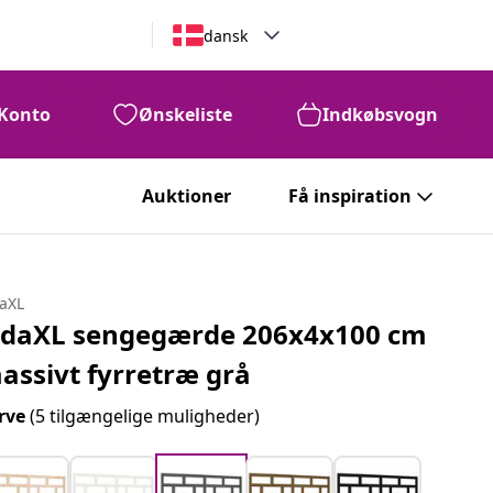
dansk
Konto
Ønskeliste
Indkøbsvogn
Auktioner
Få inspiration
daXL
idaXL sengegærde 206x4x100 cm
assivt fyrretræ grå
rve
(5 tilgængelige muligheder)