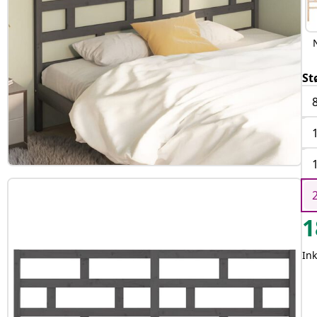
St
1
In