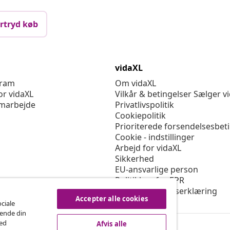
rtryd køb
vidaXL
gram
Om vidaXL
or vidaXL
Vilkår & betingelser Sælger v
marbejde
Privatlivspolitik
Cookiepolitik
Prioriterede forsendelsesbet
Cookie - indstillinger
Arbejd for vidaXL
Sikkerhed
EU-ansvarlige person
Politikken for EPR
Tilgængelighedserklæring
Accepter alle cookies
ociale
rende din
med
Afvis alle