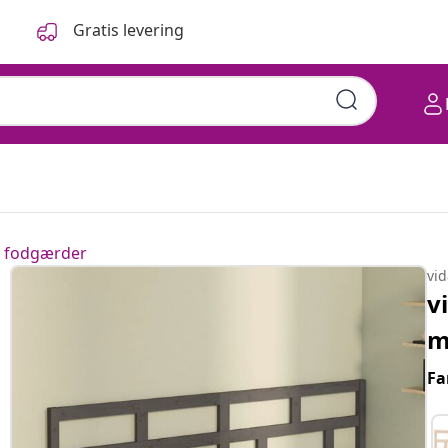
Gratis levering
 fodgærder
vi
v
m
Fa