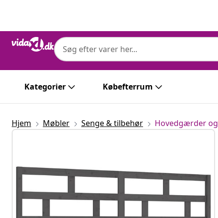
Forrige
Næste
Kategorier
Købefterrum
Hjem
Møbler
Senge & tilbehør
Hovedgærder og