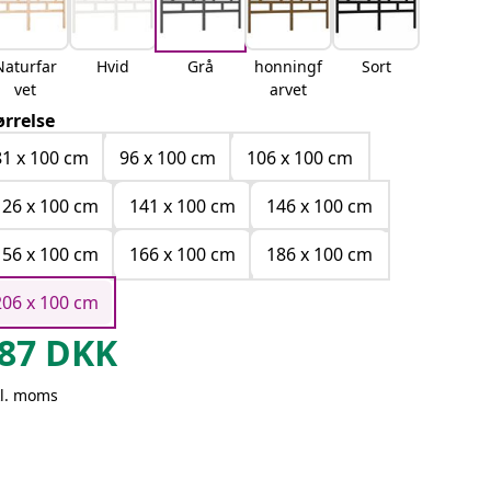
Naturfar
Hvid
Grå
honningf
Sort
vet
arvet
ørrelse
81 x 100 cm
96 x 100 cm
106 x 100 cm
126 x 100 cm
141 x 100 cm
146 x 100 cm
156 x 100 cm
166 x 100 cm
186 x 100 cm
206 x 100 cm
87
DKK
kl. moms