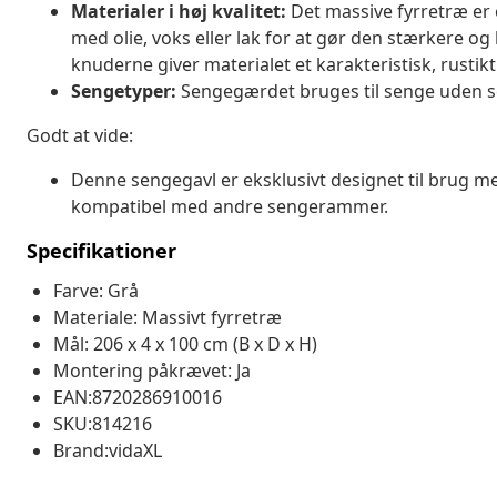
Materialer i høj kvalitet:
Det massive fyrretræ er 
med olie, voks eller lak for at gør den stærkere og 
knuderne giver materialet et karakteristisk, rustikt
Sengetyper:
Sengegærdet bruges til senge uden 
Godt at vide:
Denne sengegavl er eksklusivt designet til brug m
kompatibel med andre sengerammer.
Specifikationer
Farve: Grå
Materiale: Massivt fyrretræ
Mål: 206 x 4 x 100 cm (B x D x H)
Montering påkrævet: Ja
EAN:8720286910016
SKU:814216
Brand:vidaXL