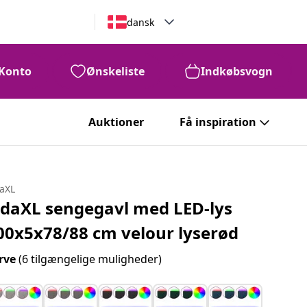
dansk
Konto
Ønskeliste
Indkøbsvogn
Auktioner
Få inspiration
daXL
idaXL sengegavl med LED-lys
00x5x78/88 cm velour lyserød
rve
(6 tilgængelige muligheder)