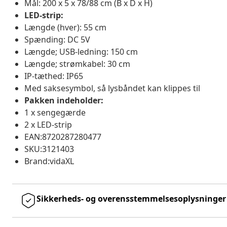
Mål: 200 x 5 x 78/88 cm (B x D x H)
LED-strip:
Længde (hver): 55 cm
Spænding: DC 5V
Længde; USB-ledning: 150 cm
Længde; strømkabel: 30 cm
IP-tæthed: IP65
Med saksesymbol, så lysbåndet kan klippes til
Pakken indeholder:
1 x sengegærde
2 x LED-strip
EAN:8720287280477
SKU:3121403
Brand:vidaXL
Sikkerheds- og overensstemmelsesoplysninger