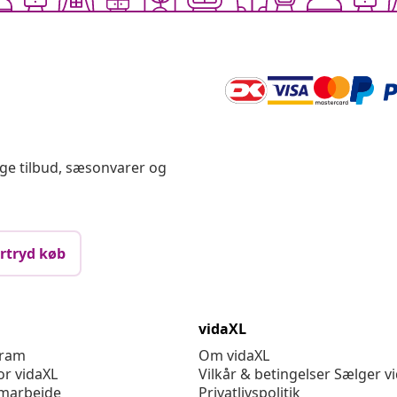
ige tilbud, sæsonvarer og
rtryd køb
vidaXL
gram
Om vidaXL
or vidaXL
Vilkår & betingelser Sælger v
marbejde
Privatlivspolitik