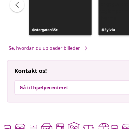
ele
Opslag
storgatan35c
Opslag
Sylvia
offentliggjort
offentliggjort
af
af
Se, hvordan du uploader billeder
Kontakt os!
Gå til hjælpecenteret