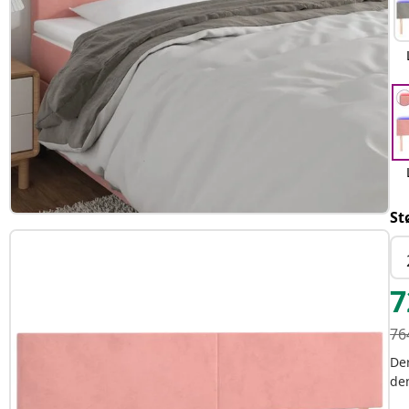
St
7
76
Der
de