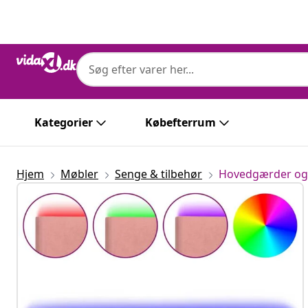
Forrige
Næste
Kategorier
Købefterrum
Hjem
Møbler
Senge & tilbehør
Hovedgærder og