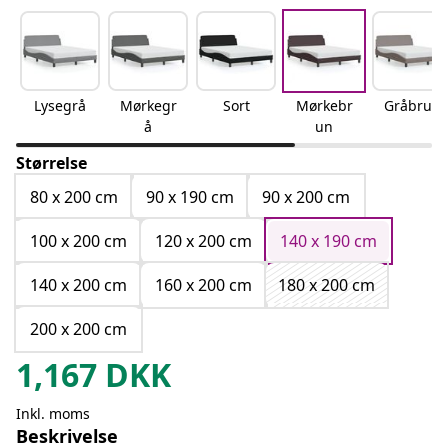
Lysegrå
Mørkegr
Sort
Mørkebr
Gråbrun
å
un
Størrelse
80 x 200 cm
90 x 190 cm
90 x 200 cm
100 x 200 cm
120 x 200 cm
140 x 190 cm
140 x 200 cm
160 x 200 cm
180 x 200 cm
200 x 200 cm
1,167
DKK
Inkl. moms
Beskrivelse