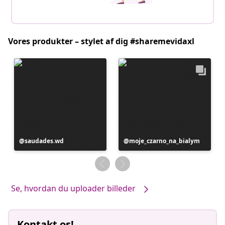
Vores produkter – stylet af dig #sharemevidaxl
Opslag
saudades.wd
Opslag
moje_czarno_na_bialym
offentliggjort
offentliggjort
af
af
Se, hvordan du uploader billeder
Kontakt os!