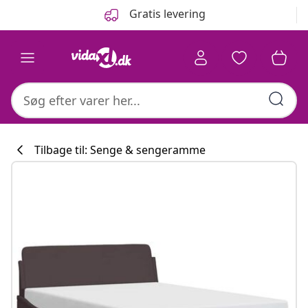
Forrige
Næste
Gratis levering
Tilbage til: Senge & sengeramme
Køkkenkollekti
#sharemevidaxl