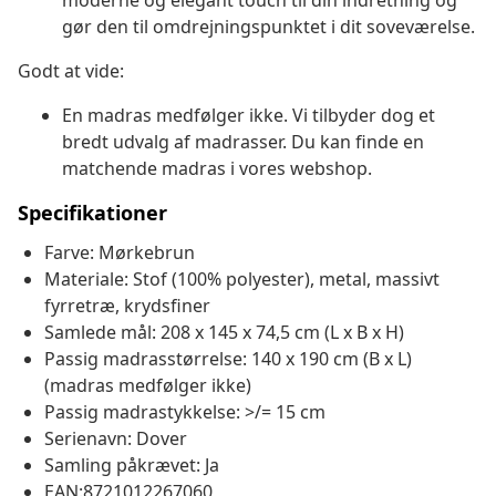
moderne og elegant touch til din indretning og
gør den til omdrejningspunktet i dit soveværelse.
Godt at vide:
En madras medfølger ikke. Vi tilbyder dog et
bredt udvalg af madrasser. Du kan finde en
matchende madras i vores webshop.
Specifikationer
Farve: Mørkebrun
Materiale: Stof (100% polyester), metal, massivt
fyrretræ, krydsfiner
Samlede mål: 208 x 145 x 74,5 cm (L x B x H)
Passig madrasstørrelse: 140 x 190 cm (B x L)
(madras medfølger ikke)
Passig madrastykkelse: >/= 15 cm
Serienavn: Dover
Samling påkrævet: Ja
EAN:8721012267060