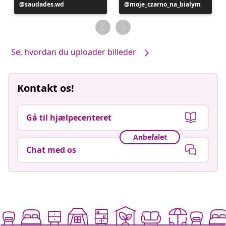
Opslag
saudades.wd
Opslag
moje_czarno_na_bialym
offentliggjort
offentliggjort
af
af
Se, hvordan du uploader billeder
Kontakt os!
Gå til hjælpecenteret
Anbefalet
Chat med os