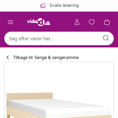
Forrige
Næste
Gratis levering
Tilbage til: Senge & sengeramme
Køkkenkollekti
#sharemevidaxl