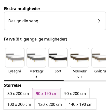
Ekstra muligheder
Design din seng
Farve
(8 tilgængelige muligheder)
Lysegrå
Mørkegr
Sort
Mørkebr
Gråbrun
å
un
Størrelse
80 x 200 cm
90 x 190 cm
90 x 200 cm
100 x 200 cm
120 x 200 cm
140 x 190 cm