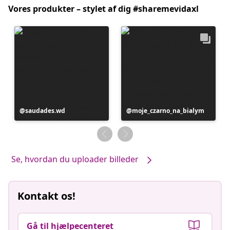
Vores produkter – stylet af dig #sharemevidaxl
Opslag
saudades.wd
Opslag
moje_czarno_na_bialym
offentliggjort
offentliggjort
af
af
Se, hvordan du uploader billeder
Kontakt os!
Gå til hjælpecenteret