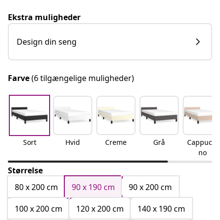
Ekstra muligheder
Design din seng
Farve
(6 tilgængelige muligheder)
Sort
Hvid
Creme
Grå
Cappucci
no
Størrelse
80 x 200 cm
90 x 190 cm
90 x 200 cm
100 x 200 cm
120 x 200 cm
140 x 190 cm