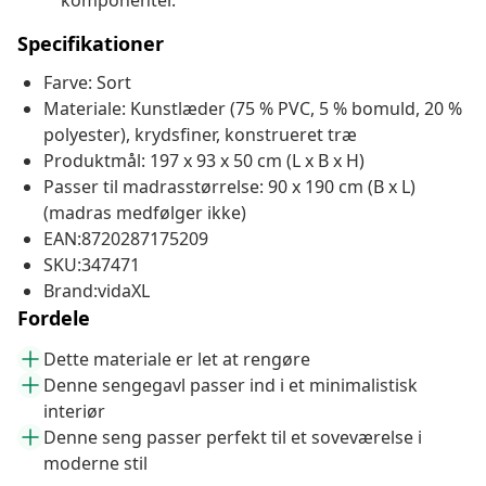
komponenter.
Specifikationer
Farve: Sort
Materiale: Kunstlæder (75 % PVC, 5 % bomuld, 20 %
polyester), krydsfiner, konstrueret træ
Produktmål: 197 x 93 x 50 cm (L x B x H)
Passer til madrasstørrelse: 90 x 190 cm (B x L)
(madras medfølger ikke)
EAN:8720287175209
SKU:347471
Brand:vidaXL
Fordele
Dette materiale er let at rengøre
Denne sengegavl passer ind i et minimalistisk
interiør
Denne seng passer perfekt til et soveværelse i
moderne stil