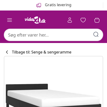
Forrige
Næste
Gratis levering
Tilbage til: Senge & sengeramme
Køkkenkollekti
#sharemevidaxl