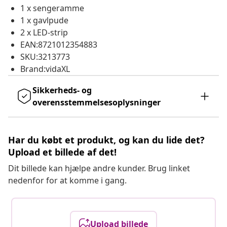
1 x sengeramme
1 x gavlpude
2 x LED-strip
EAN:8721012354883
SKU:3213773
Brand:vidaXL
Sikkerheds- og
overensstemmelsesoplysninger
Har du købt et produkt, og kan du lide det?
Upload et billede af det!
Dit billede kan hjælpe andre kunder. Brug linket
nedenfor for at komme i gang.
Upload billede