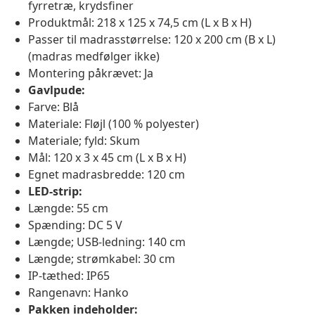
fyrretræ, krydsfiner
Produktmål: 218 x 125 x 74,5 cm (L x B x H)
Passer til madrasstørrelse: 120 x 200 cm (B x L)
(madras medfølger ikke)
Montering påkrævet: Ja
Gavlpude:
Farve: Blå
Materiale: Fløjl (100 % polyester)
Materiale; fyld: Skum
Mål: 120 x 3 x 45 cm (L x B x H)
Egnet madrasbredde: 120 cm
LED-strip:
Længde: 55 cm
Spænding: DC 5 V
Længde; USB-ledning: 140 cm
Længde; strømkabel: 30 cm
IP-tæthed: IP65
Rangenavn: Hanko
Pakken indeholder: