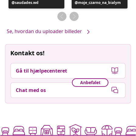
Opslag
saudades.wd
Opslag
moje_czarno_na_bialym
offentliggjort
offentliggjort
af
af
Se, hvordan du uploader billeder
Kontakt os!
Gå til hjælpecenteret
Anbefalet
Chat med os