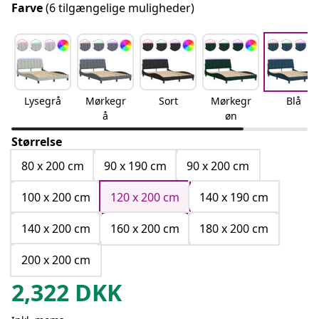
Farve
(6 tilgængelige muligheder)
Lysegrå
Mørkegr
Sort
Mørkegr
Blå
å
øn
Størrelse
80 x 200 cm
90 x 190 cm
90 x 200 cm
100 x 200 cm
120 x 200 cm
140 x 190 cm
140 x 200 cm
160 x 200 cm
180 x 200 cm
200 x 200 cm
2,322
DKK