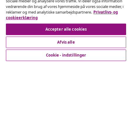
Fortryd køb
sociale medier og analysere vores traffik. Vi deler også information
vedrørende din brug af vores hjemmeside på vores sociale medier, i
Indsend en anmodning om at fortryde din ordre.
reklamer og med analytiske samarbejdspartnere.
Privatlivs- og
cookieerklæring
Fortryd køb
Accepter alle cookies
Afvis alle
Kundeservice
Cookie - indstillinger
Virksomhed
vidaXL
Opdag mere