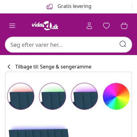
Forrige
Næste
Gratis levering
Tilbage til: Senge & sengeramme
Køkkenkollekti
#sharemevidaxl