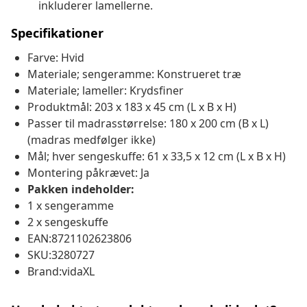
inkluderer lamellerne.
Specifikationer
Farve: Hvid
Materiale; sengeramme: Konstrueret træ
Materiale; lameller: Krydsfiner
Produktmål: 203 x 183 x 45 cm (L x B x H)
Passer til madrasstørrelse: 180 x 200 cm (B x L)
(madras medfølger ikke)
Mål; hver sengeskuffe: 61 x 33,5 x 12 cm (L x B x H)
Montering påkrævet: Ja
Pakken indeholder:
1 x sengeramme
2 x sengeskuffe
EAN:8721102623806
SKU:3280727
Brand:vidaXL