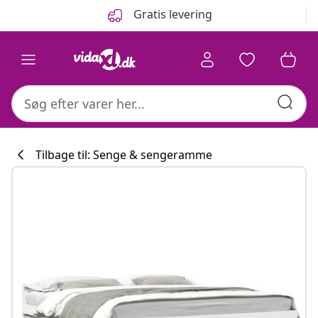
Forrige
Næste
Gratis levering
Tilbage til: Senge & sengeramme
Køkkenkollekti
#sharemevidaxl