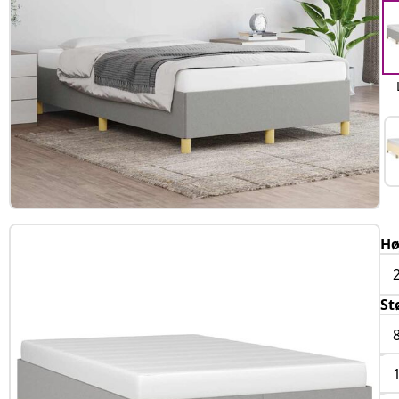
Hø
St