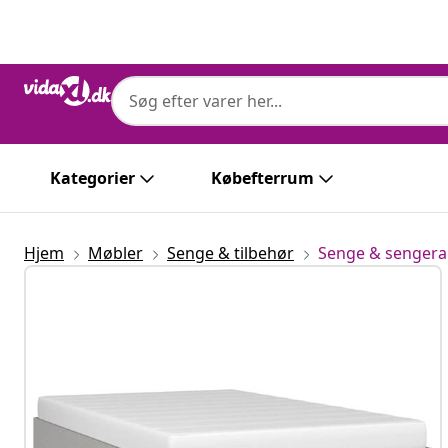
Forrige
Næste
Kategorier
Købefterrum
Hjem
Møbler
Senge & tilbehør
Senge & senge