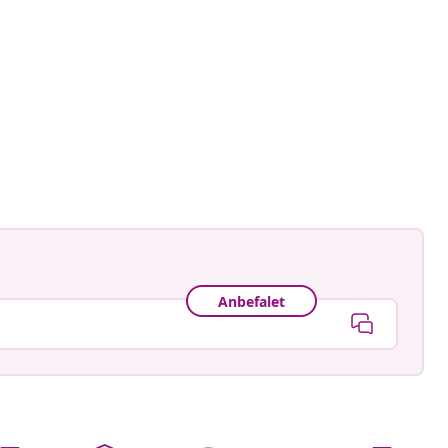
gmann
ggjort
Anbefalet