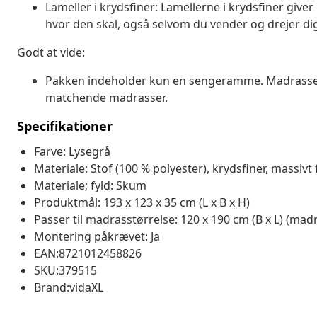
Lameller i krydsfiner: Lamellerne i krydsfiner giver
hvor den skal, også selvom du vender og drejer dig 
Godt at vide:
Pakken indeholder kun en sengeramme. Madrassen
matchende madrasser.
Specifikationer
Farve: Lysegrå
Materiale: Stof (100 % polyester), krydsfiner, massivt
Materiale; fyld: Skum
Produktmål: 193 x 123 x 35 cm (L x B x H)
Passer til madrasstørrelse: 120 x 190 cm (B x L) (mad
Montering påkrævet: Ja
EAN:8721012458826
SKU:379515
Brand:vidaXL