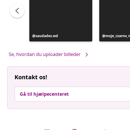
Opslag
saudades.wd
Opslag
moje_czarno_
offentliggjort
offentliggjort
af
af
Se, hvordan du uploader billeder
Kontakt os!
Gå til hjælpecenteret