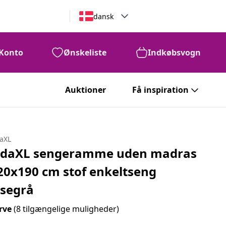
dansk
Konto
Ønskeliste
Indkøbsvogn
Auktioner
Få inspiration
daXL
idaXL sengeramme uden madras
20x190 cm stof enkeltseng
ysegrå
rve
(8 tilgængelige muligheder)