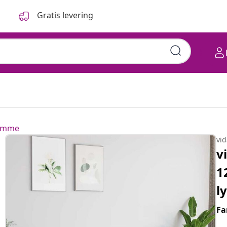
Gratis levering
ramme
vi
v
1
l
Fa