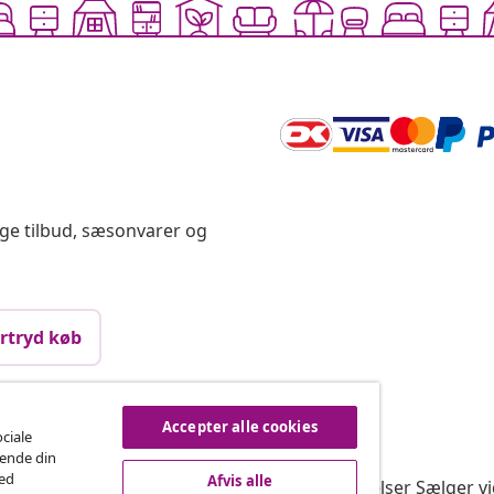
ige tilbud, sæsonvarer og
rtryd køb
Accepter alle cookies
vidaXL
ociale
rende din
gram
Om vidaXL
med
Afvis alle
or vidaXL
Vilkår & betingelser Sælger v