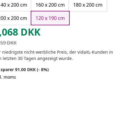
140 x 200 cm
160 x 200 cm
180 x 200 cm
200 x 200 cm
120 x 190 cm
,068
DKK
159
DKK
 niedrigste nicht-werbliche Preis, der vidaXL-Kunden in
n letzten 30 Tagen angezeigt wurde.
 sparer 91.00 DKK (- 8%)
kl. moms