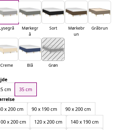
Lysegrå
Mørkegr
Sort
Mørkebr
Gråbrun
å
un
Creme
Blå
Grøn
jde
25 cm
35 cm
ørrelse
80 x 200 cm
90 x 190 cm
90 x 200 cm
100 x 200 cm
120 x 200 cm
140 x 190 cm