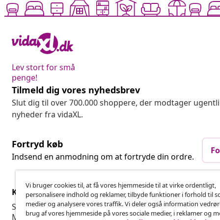
Lev stort for små
penge!
Tilmeld dig vores nyhedsbrev
Slut dig til over 700.000 shoppere, der modtager ugentl
nyheder fra vidaXL.
Fortryd køb
Fo
Indsend en anmodning om at fortryde din ordre.
Vi bruger cookies til, at få vores hjemmeside til at virke ordentligt,
Kundeservice
Virksomhed
personalisere indhold og reklamer, tilbyde funktioner i forhold til s
medier og analysere vores traffik. Vi deler også information vedrø
Spor din ordre
Affiliate Pro
brug af vores hjemmeside på vores sociale medier, i reklamer og 
Min konto
Produktion f