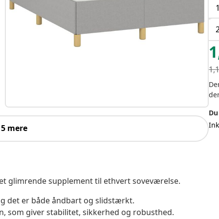
1
1,
Der
de
Du
In
 5 mere
t glimrende supplement til ethvert soveværelse.
 og det er både åndbart og slidstærkt.
, som giver stabilitet, sikkerhed og robusthed.