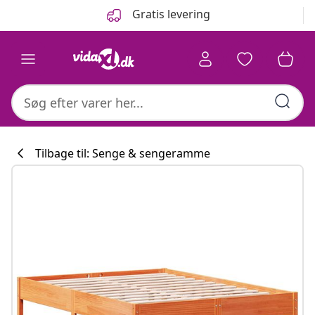
Forrige
Næste
Gratis levering
Tilbage til: Senge & sengeramme
Køkkenkollekti
#sharemevidaxl