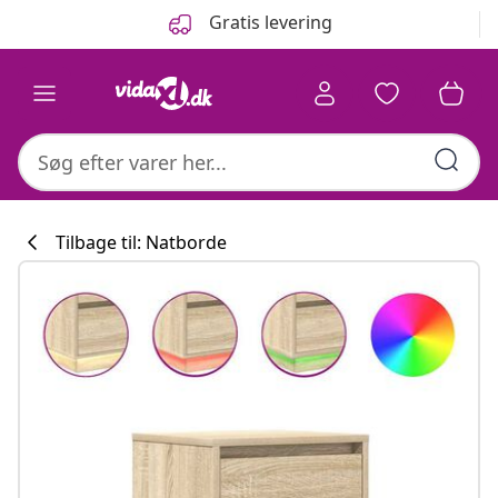
Forrige
Næste
Gratis levering
Tilbage til: Natborde
Køkkenkollekti
#sharemevidaxl