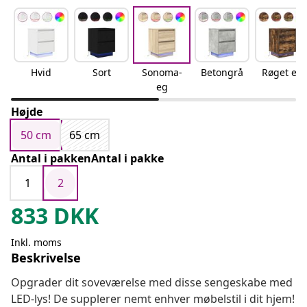
Hvid
Sort
Sonoma-
Betongrå
Røget eg
eg
Højde
50 cm
65 cm
Antal i pakkenAntal i pakke
1
2
833
DKK
Inkl. moms
Beskrivelse
Opgrader dit soveværelse med disse sengeskabe med
LED-lys! De supplerer nemt enhver møbelstil i dit hjem!