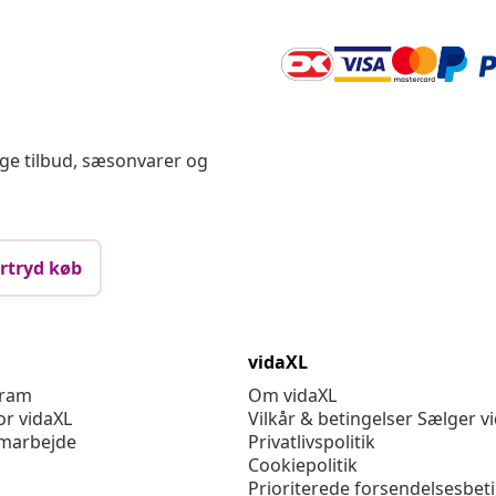
ige tilbud, sæsonvarer og
rtryd køb
vidaXL
gram
Om vidaXL
or vidaXL
Vilkår & betingelser Sælger v
marbejde
Privatlivspolitik
Cookiepolitik
Prioriterede forsendelsesbet