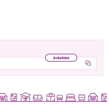
gmann
ggjort
Anbefalet