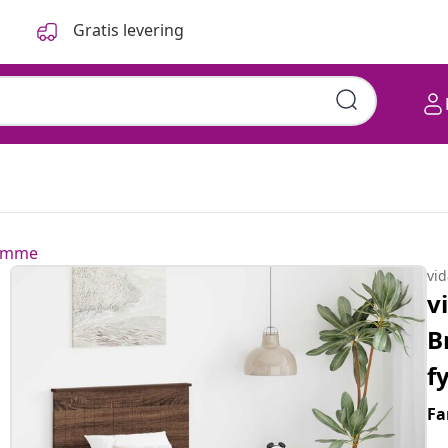
Gratis levering
ramme
vi
v
B
f
Fa