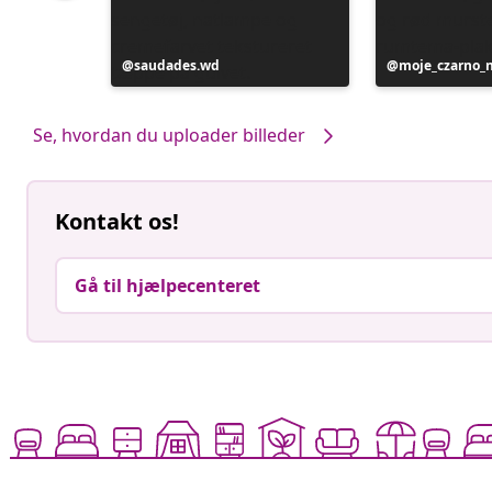
Opslag
saudades.wd
Opslag
moje_czarno_
offentliggjort
offentliggjort
af
af
Se, hvordan du uploader billeder
Kontakt os!
Gå til hjælpecenteret