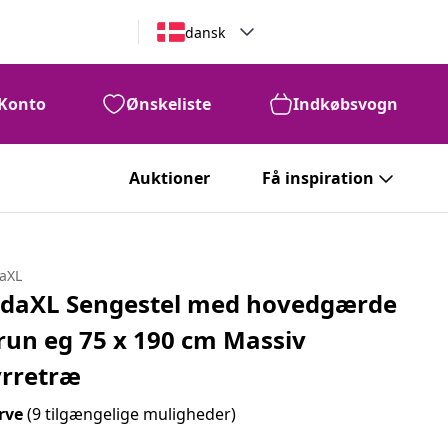
dansk
Konto
Ønskeliste
Indkøbsvogn
Auktioner
Få inspiration
daXL
idaXL Sengestel med hovedgærde
run eg 75 x 190 cm Massiv
yrretræ
rve
(9 tilgængelige muligheder)