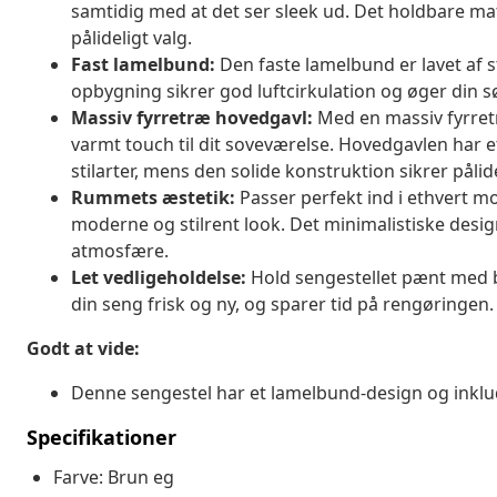
samtidig med at det ser sleek ud. Det holdbare materi
pålideligt valg.
Fast lamelbund:
Den faste lamelbund er lavet af s
opbygning sikrer god luftcirkulation og øger din 
Massiv fyrretræ hovedgavl:
Med en massiv fyrretr
varmt touch til dit soveværelse. Hovedgavlen har 
stilarter, mens den solide konstruktion sikrer pålide
Rummets æstetik:
Passer perfekt ind i ethvert m
moderne og stilrent look. Det minimalistiske desig
atmosfære.
Let vedligeholdelse:
Hold sengestellet pænt med b
din seng frisk og ny, og sparer tid på rengøringen.
Godt at vide:
Denne sengestel har et lamelbund-design og inklu
Specifikationer
Farve: Brun eg