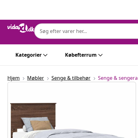
Forrige
Næste
Kategorier
Købefterrum
Hjem
Møbler
Senge & tilbehør
Senge & senge