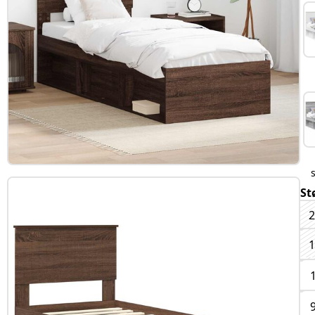
St
2
1