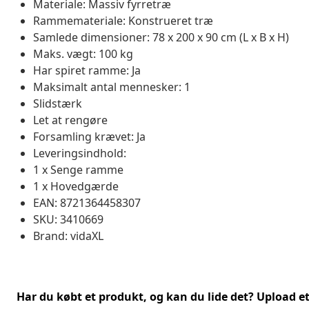
Materiale: Massiv fyrretræ
Rammemateriale: Konstrueret træ
Samlede dimensioner: 78 x 200 x 90 cm (L x B x H)
Maks. vægt: 100 kg
Har spiret ramme: Ja
Maksimalt antal mennesker: 1
Slidstærk
Let at rengøre
Forsamling krævet: Ja
Leveringsindhold:
1 x Senge ramme
1 x Hovedgærde
EAN: 8721364458307
SKU: 3410669
Brand: vidaXL
Har du købt et produkt, og kan du lide det? Upload et 