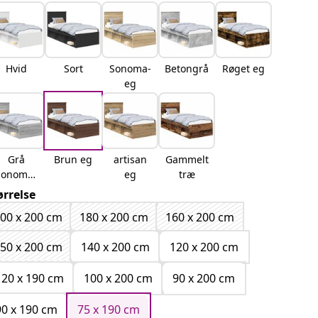
Hvid
Sort
Sonoma-
Betongrå
Røget eg
eg
Grå
Brun eg
artisan
Gammelt
sonoma-
eg
træ
eg
ørrelse
00 x 200 cm
180 x 200 cm
160 x 200 cm
50 x 200 cm
140 x 200 cm
120 x 200 cm
120 x 190 cm
100 x 200 cm
90 x 200 cm
90 x 190 cm
75 x 190 cm