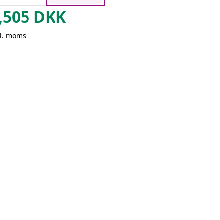
,505
DKK
kl. moms