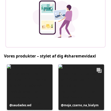
Vores produkter – stylet af dig #sharemevidaxl
Opslag
saudades.wd
Opslag
moje_czarno_na_bialym
offentliggjort
offentliggjort