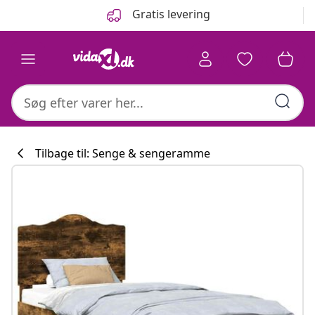
Forrige
Næste
Gratis levering
Tilbage til: Senge & sengeramme
Køkkenkollekti
#sharemevidaxl