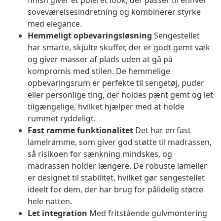
finish giver et poleret look, der passer til enhver
soveværelsesindretning og kombinerer styrke
med elegance.
Hemmeligt opbevaringsløsning
Sengestellet
har smarte, skjulte skuffer, der er godt gemt væk
og giver masser af plads uden at gå på
kompromis med stilen. De hemmelige
opbevaringsrum er perfekte til sengetøj, puder
eller personlige ting, der holdes pænt gemt og let
tilgængelige, hvilket hjælper med at holde
rummet ryddeligt.
Fast ramme funktionalitet
Det har en fast
lamelramme, som giver god støtte til madrassen,
så risikoen for sænkning mindskes, og
madrassen holder længere. De robuste lameller
er designet til stabilitet, hvilket gør sengestellet
ideelt for dem, der har brug for pålidelig støtte
hele natten.
Let integration
Med fritstående gulvmontering