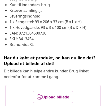
Kun til indendørs brug
Kræver samling: Ja
Leveringsindhold:
1 x Sengestel: 93 x 206 x 33 cm (B x L x H)
1 x Hovedgærde: 93 x 3 x 100 cm (B x D x H)
EAN: 8721364500730
SKU: 3413454
Brand: vidaXL
Har du købt et produkt, og kan du lide det?
Upload et billede af det!
Dit billede kan hjælpe andre kunder. Brug linket
nedenfor for at komme i gang.
Upload billede