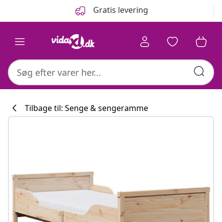
Forrige
Næste
Gratis levering
Tilbage til: Senge & sengeramme
Køkkenkollekti
#sharemevidaxl