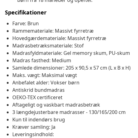
børn fra 18 måneder og opefter.
Specifikationer
Farve: Brun
Rammemateriale: Massivt fyrretræ
Hovedgærdemateriale: Massivt fyrretræ
Madrasbetræksmateriale: Stof
Madrasfyldmateriale: Gel memory skum, PU-skum
Madras fasthed: Medium
Samlede dimensioner: 205 x 90,5 x 57 cm (L x B x H)
Maks. vægt: Maksimal vægt
Anbefalet alder: Vokser børn
Antiskrid bundmadras
OEKO-TEX certificeret
Aftageligt og vaskbart madrasbetræk
3 længdejusterbare madrasser - 130/165/200 cm
Kun til indendørs brug
Kræver samling: Ja
Leveringsindhold: