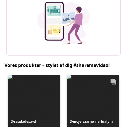
Vores produkter – stylet af dig #sharemevidaxl
Opslag
saudades.wd
Opslag
moje_czarno_na_bialym
offentliggjort
offentliggjort