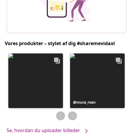
Vores produkter – stylet af dig #sharemevidaxl
Opslag
muca_roan
offentliggjort
af
Se, hvordan du uploader billeder