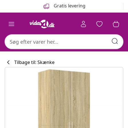
Forrige
Næste
Gratis levering
Tilbage til: Skænke
Køkkenkollekti
#sharemevidaxl