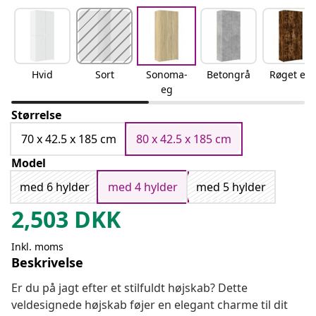
Hvid
Sort
Sonoma-
Betongrå
Røget eg
eg
Størrelse
70 x 42.5 x 185 cm
80 x 42.5 x 185 cm
Model
med 6 hylder
med 4 hylder
med 5 hylder
2,503
DKK
Inkl. moms
Beskrivelse
Er du på jagt efter et stilfuldt højskab? Dette
veldesignede højskab føjer en elegant charme til dit