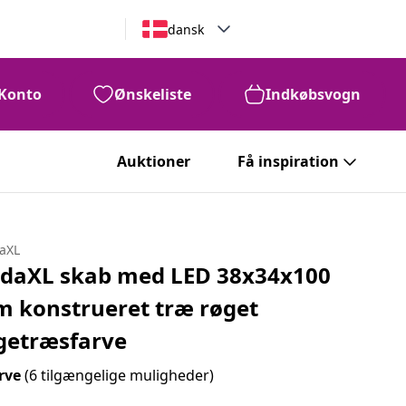
dansk
Konto
Ønskeliste
Indkøbsvogn
Auktioner
Få inspiration
daXL
idaXL skab med LED 38x34x100
m konstrueret træ røget
getræsfarve
rve
(6 tilgængelige muligheder)