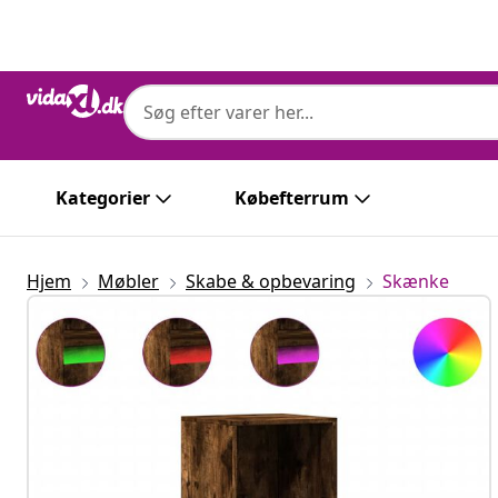
Forrige
Næste
Kategorier
Købefterrum
Hjem
Møbler
Skabe & opbevaring
Skænke