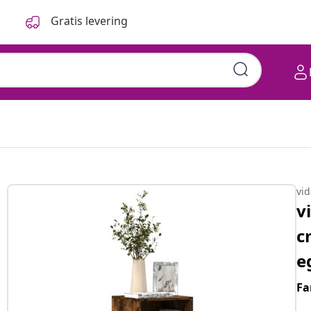
Gratis levering
vi
v
c
e
Fa