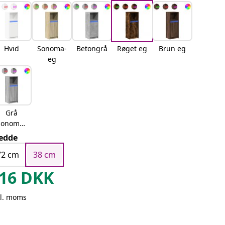
Hvid
Sonoma-
Betongrå
Røget eg
Brun eg
eg
Grå
sonoma-
eg
edde
72 cm
38 cm
16
DKK
kl. moms