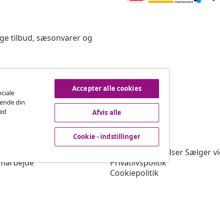
ige tilbud, sæsonvarer og
rtryd køb
Accepter alle cookies
ociale
rende din
med
Afvis alle
vidaXL
Cookie - indstillinger
gram
Om vidaXL
or vidaXL
Vilkår & betingelser Sælger v
marbejde
Privatlivspolitik
Cookiepolitik
Prioriterede forsendelsesbet
Cookie - indstillinger
Arbejd for vidaXL
Sikkerhed