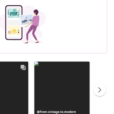
Opslag
from.vintage.to.modern
Opslag
from.vi