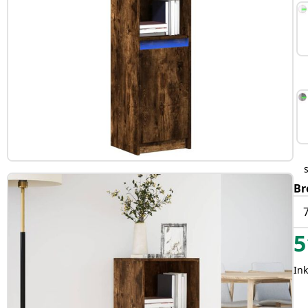
Br
5
In