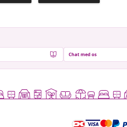
offentliggjort
offentli
af
af
Chat med os