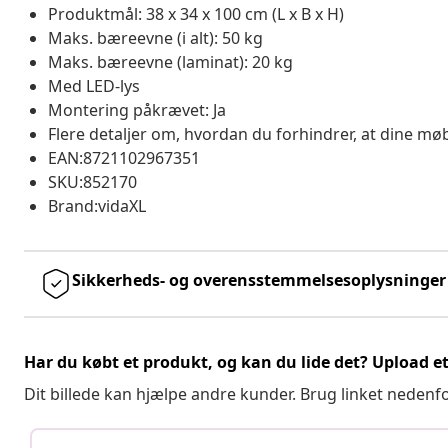
Produktmål: 38 x 34 x 100 cm (L x B x H)
Maks. bæreevne (i alt): 50 kg
Maks. bæreevne (laminat): 20 kg
Med LED-lys
Montering påkrævet: Ja
Flere detaljer om, hvordan du forhindrer, at dine møb
EAN:8721102967351
SKU:852170
Brand:vidaXL
Sikkerheds- og overensstemmelsesoplysninger
Har du købt et produkt, og kan du lide det? Upload et 
Dit billede kan hjælpe andre kunder. Brug linket nedenf