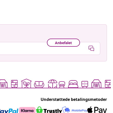
ggjort
Anbefalet
Understøttede betalingsmetoder