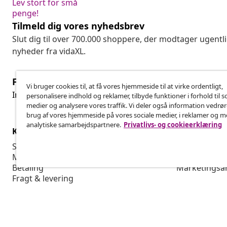
Lev stort for små
penge!
Tilmeld dig vores nyhedsbrev
Slut dig til over 700.000 shoppere, der modtager ugentl
nyheder fra vidaXL.
Fortryd køb
Vi bruger cookies til, at få vores hjemmeside til at virke ordentligt,
Fo
Indsend en anmodning om at fortryde din ordre.
personalisere indhold og reklamer, tilbyde funktioner i forhold til s
medier og analysere vores traffik. Vi deler også information vedrø
brug af vores hjemmeside på vores sociale medier, i reklamer og 
analytiske samarbejdspartnere.
Privatlivs- og cookieerklæring
Kundeservice
Virksomhed
Spor din ordre
Affiliate Pro
Min konto
Produktion f
Betaling
Marketingsa
Fragt & levering
Returnering
Produktinformation
Bestilling