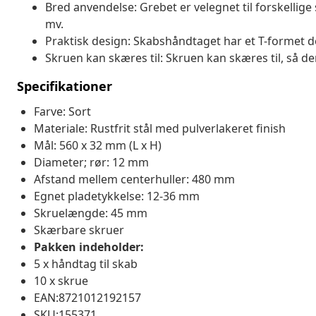
Bred anvendelse: Grebet er velegnet til forskelli
mv.
Praktisk design: Skabshåndtaget har et T-formet de
Skruen kan skæres til: Skruen kan skæres til, så den
Specifikationer
Farve: Sort
Materiale: Rustfrit stål med pulverlakeret finish
Mål: 560 x 32 mm (L x H)
Diameter; rør: 12 mm
Afstand mellem centerhuller: 480 mm
Egnet pladetykkelse: 12-36 mm
Skruelængde: 45 mm
Skærbare skruer
Pakken indeholder:
5 x håndtag til skab
10 x skrue
EAN:8721012192157
SKU:155371