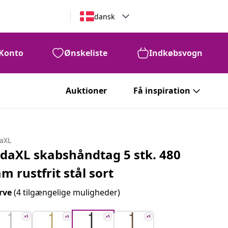
dansk
Konto
Ønskeliste
Indkøbsvogn
Auktioner
Få inspiration
daXL
idaXL skabshåndtag 5 stk. 480
m rustfrit stål sort
rve
(4 tilgængelige muligheder)