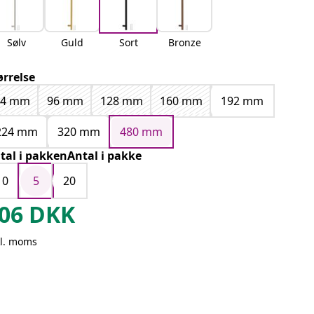
Sølv
Guld
Sort
Bronze
ørrelse
64 mm
96 mm
128 mm
160 mm
192 mm
224 mm
320 mm
480 mm
tal i pakkenAntal i pakke
10
5
20
06
DKK
kl. moms