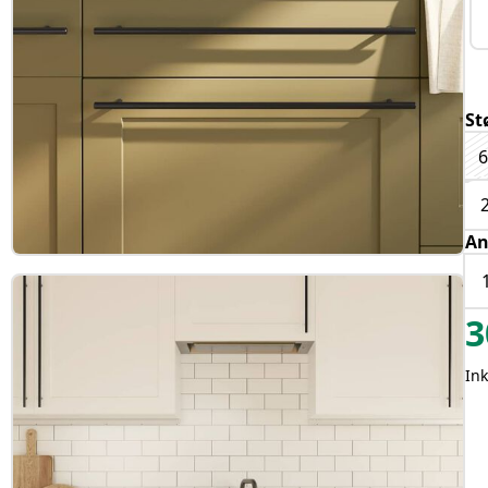
St
An
3
In