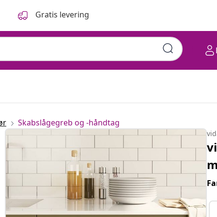
Gratis levering
ør
Skabslågegreb og -håndtag
vi
v
m
Fa