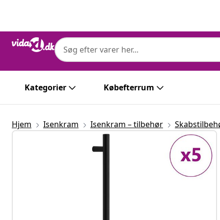
Forrige
Næste
Kategorier
Købefterrum
Hjem
Isenkram
Isenkram – tilbehør
Skabstilbeh