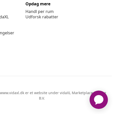
Opdag mere
Handl per rum
idaXL
Udforsk rabatter
ingelser
www.vidaxl.dk er et website under vidaXL Marketplace Europe
B.V.