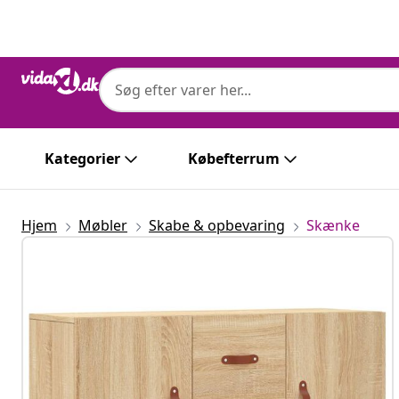
Forrige
Næste
Kategorier
Købefterrum
Hjem
Møbler
Skabe & opbevaring
Skænke