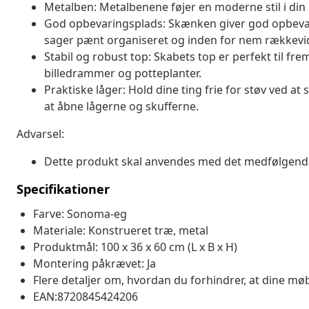
Metalben: Metalbenene føjer en moderne stil i din i
God opbevaringsplads: Skænken giver god opbevari
sager pænt organiseret og inden for nem rækkevi
Stabil og robust top: Skabets top er perfekt til f
billedrammer og potteplanter.
Praktiske låger: Hold dine ting frie for støv ved 
at åbne lågerne og skufferne.
Advarsel:
Dette produkt skal anvendes med det medfølgende 
Specifikationer
Farve: Sonoma-eg
Materiale: Konstrueret træ, metal
Produktmål: 100 x 36 x 60 cm (L x B x H)
Montering påkrævet: Ja
Flere detaljer om, hvordan du forhindrer, at dine møb
EAN:8720845424206