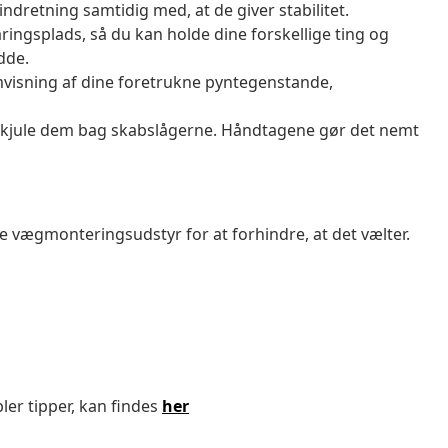
ndretning samtidig med, at de giver stabilitet.
ngsplads, så du kan holde dine forskellige ting og
dde.
remvisning af dine foretrukne pyntegenstande,
at skjule dem bag skabslågerne. Håndtagene gør det nemt
vægmonteringsudstyr for at forhindre, at det vælter.
ler tipper, kan findes
her