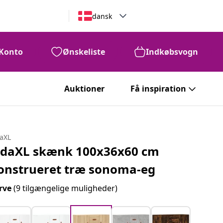
dansk
Konto
Ønskeliste
Indkøbsvogn
Auktioner
Få inspiration
daXL
idaXL skænk 100x36x60 cm
onstrueret træ sonoma-eg
rve
(9 tilgængelige muligheder)