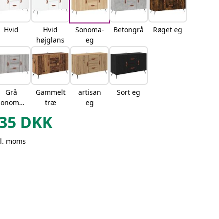
Hvid
Hvid
Sonoma-
Betongrå
Røget eg
højglans
eg
Grå
Gammelt
artisan
Sort eg
sonoma-
træ
eg
eg
35
DKK
kl. moms