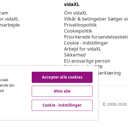
vidaXL
gram
Om vidaXL
or vidaXL
Vilkår & betingelser Sælger v
marbejde
Privatlivspolitik
Cookiepolitik
Prioriterede forsendelsesbet
Cookie - indstillinger
Arbejd for vidaXL
Sikkerhed
EU-ansvarlige person
Politikken for EPR
Tilgængelighedserklæring
Accepter alle cookies
ociale
rende din
med
Afvis alle
© 2008-2026 
Cookie - indstillinger