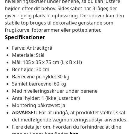
nivelleringsskruer under benene, så du kan justere
højden efter dit behov. Sideskabet har 3 låger, der
giver rigelig plads til opbevaring. Derudover kan den
stabile top bruges til dekorative genstande som
frugtkurve, fotorammer eller potteplanter.
Specifikationer
Farve: Antracitgrå
Materiale: Stål
Mål: 105 x 35 x 75 cm (L x B x H)
Benhøjde: 30 cm
Bæreevne pr. hylde: 30 kg
Samlet bæreevne: 60 kg
Med nivelleringsskruer under benene
Antal hylder: 1 (ikke justerbar)
Montering påkrævet: Ja
ADVARSEL:
For at undgå, at produktet vælter, skal
det medfølgende vægmonteringsudstyr anvendes.
Flere detaljer om, hvordan du forhindrer, at dine