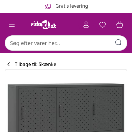
Forrige
Næste
Gratis levering
Tilbage til: Skænke
Køkkenkollekti
#sharemevidaxl