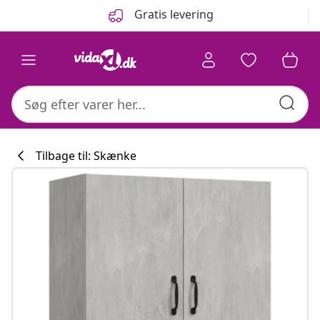
Forrige
Næste
Gratis levering
Tilbage til: Skænke
Køkkenkollekti
#sharemevidaxl