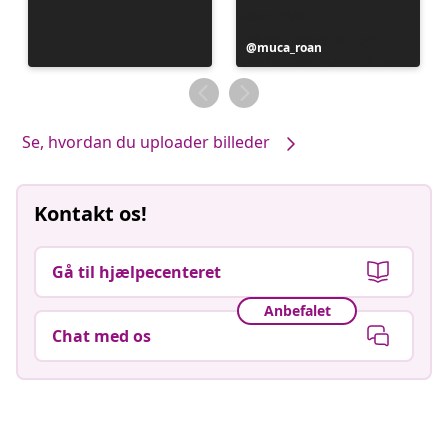
Opslag
muca_roan
offentliggjort
af
Se, hvordan du uploader billeder
Kontakt os!
Gå til hjælpecenteret
Anbefalet
Chat med os