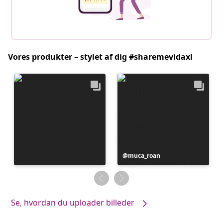
Vores produkter – stylet af dig #sharemevidaxl
Opslag
muca_roan
offentliggjort
af
Se, hvordan du uploader billeder