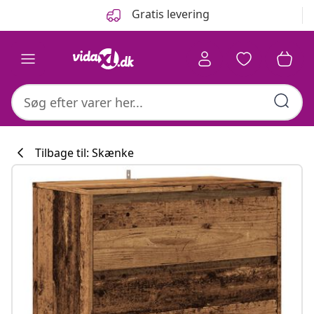
Forrige
Næste
Gratis levering
Tilbage til: Skænke
Køkkenkollekti
#sharemevidaxl