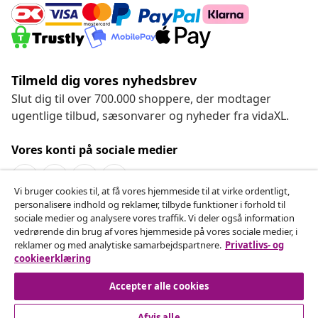
Tilmeld dig vores nyhedsbrev
Slut dig til over 700.000 shoppere, der modtager
ugentlige tilbud, sæsonvarer og nyheder fra vidaXL.
Vores konti på sociale medier
Vi bruger cookies til, at få vores hjemmeside til at virke ordentligt,
personalisere indhold og reklamer, tilbyde funktioner i forhold til
Fortryd køb
sociale medier og analysere vores traffik. Vi deler også information
vedrørende din brug af vores hjemmeside på vores sociale medier, i
Indsend en anmodning om at fortryde din ordre.
reklamer og med analytiske samarbejdspartnere.
Privatlivs- og
cookieerklæring
Fortryd køb
Accepter alle cookies
Afvis alle