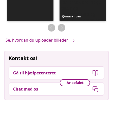
Opslag
muca_roan
offentliggjort
af
Se, hvordan du uploader billeder
Kontakt os!
Gå til hjælpecenteret
Anbefalet
Chat med os