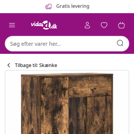
Forrige
Næste
Gratis levering
Tilbage til: Skænke
Køkkenkollekti
#sharemevidaxl