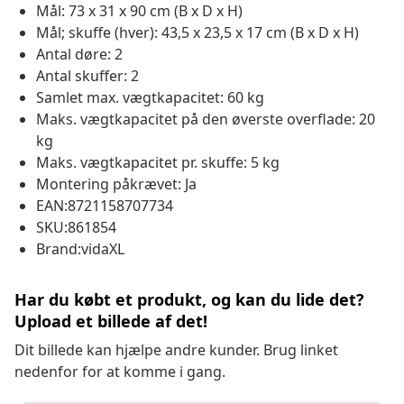
Mål: 73 x 31 x 90 cm (B x D x H)
Mål; skuffe (hver): 43,5 x 23,5 x 17 cm (B x D x H)
Antal døre: 2
Antal skuffer: 2
Samlet max. vægtkapacitet: 60 kg
Maks. vægtkapacitet på den øverste overflade: 20
kg
Maks. vægtkapacitet pr. skuffe: 5 kg
Montering påkrævet: Ja
EAN:8721158707734
SKU:861854
Brand:vidaXL
Har du købt et produkt, og kan du lide det?
Upload et billede af det!
Dit billede kan hjælpe andre kunder. Brug linket
nedenfor for at komme i gang.