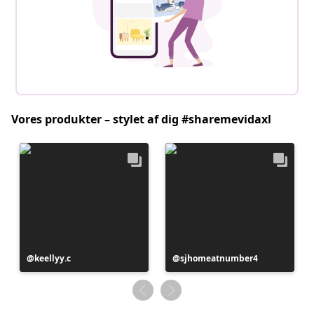
Vores produkter – stylet af dig #sharemevidaxl
Opslag
keellyy.c
Opslag
sjhomeatnumber4
offentliggjort
offentliggjort
af
af