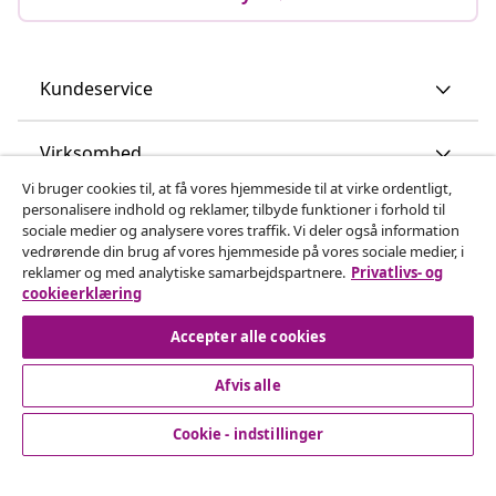
Kundeservice
Virksomhed
Vi bruger cookies til, at få vores hjemmeside til at virke ordentligt,
personalisere indhold og reklamer, tilbyde funktioner i forhold til
vidaXL
sociale medier og analysere vores traffik. Vi deler også information
vedrørende din brug af vores hjemmeside på vores sociale medier, i
reklamer og med analytiske samarbejdspartnere.
Privatlivs- og
Opdag mere
cookieerklæring
Accepter alle cookies
Afvis alle
Cookie - indstillinger
© 2008-2026 www.vidaxl.dk er et website under vidaXL
Marketplace Europe B.V.