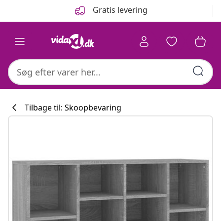
Forrige
Næste
Gratis levering
Tilbage til: Skoopbevaring
Køkkenkollekti
#sharemevidaxl