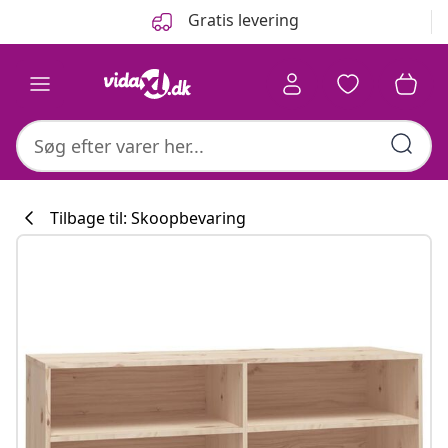
Forrige
Næste
Gratis levering
Tilbage til: Skoopbevaring
Køkkenkollekti
#sharemevidaxl