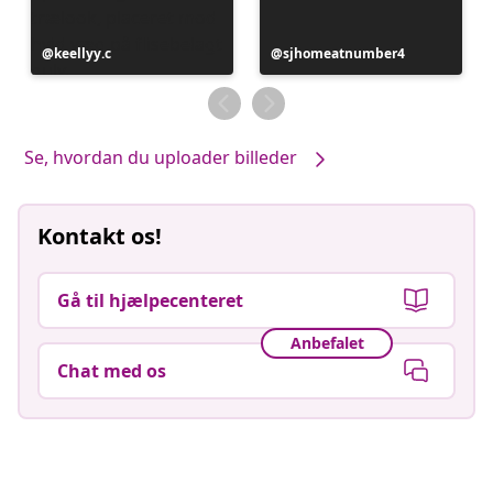
Opslag
keellyy.c
Opslag
sjhomeatnumber4
offentliggjort
offentliggjort
af
af
Se, hvordan du uploader billeder
Kontakt os!
Gå til hjælpecenteret
Anbefalet
Chat med os