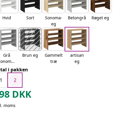
Hvid
Sort
Sonoma-
Betongrå
Røget eg
eg
Grå
Brun eg
Gammelt
artisan
sonoma-
træ
eg
eg
tal i pakken
1
2
98
DKK
kl. moms