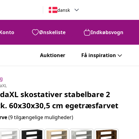
dansk
Konto
Ønskeliste
Indkøbsvogn
Auktioner
Få inspiration
ng
daXL
idaXL skostativer stabelbare 2
tk. 60x30x30,5 cm egetræsfarvet
rve
(9 tilgængelige muligheder)