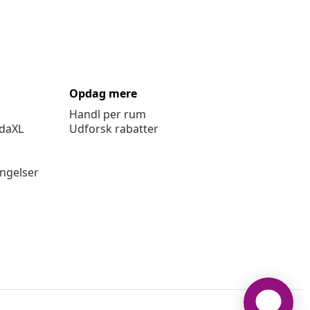
Opdag mere
Handl per rum
idaXL
Udforsk rabatter
ingelser