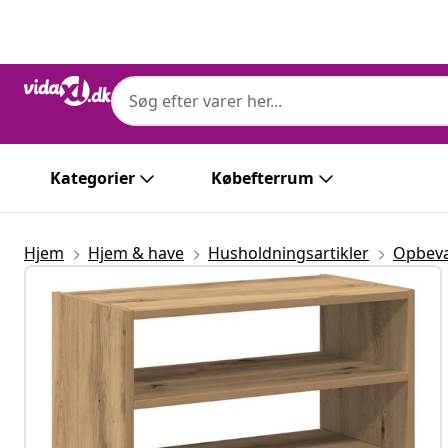
Forrige
Næste
Kategorier
Købefterrum
Hjem
Hjem & have
Husholdningsartikler
Opbeva