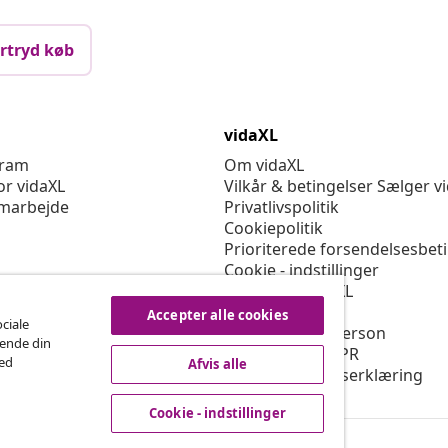
rtryd køb
vidaXL
gram
Om vidaXL
or vidaXL
Vilkår & betingelser Sælger v
marbejde
Privatlivspolitik
Cookiepolitik
Prioriterede forsendelsesbet
Cookie - indstillinger
Arbejd for vidaXL
Sikkerhed
Accepter alle cookies
ociale
EU-ansvarlige person
rende din
Politikken for EPR
med
Afvis alle
Tilgængelighedserklæring
Cookie - indstillinger