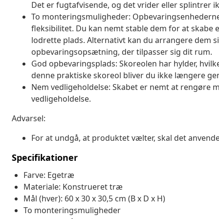
Det er fugtafvisende, og det vrider eller splintrer ikk
To monteringsmuligheder: Opbevaringsenhederne 
fleksibilitet. Du kan nemt stable dem for at skab
lodrette plads. Alternativt kan du arrangere dem s
opbevaringsopsætning, der tilpasser sig dit rum.
God opbevaringsplads: Skoreolen har hylder, hvilke
denne praktiske skoreol bliver du ikke længere gene
Nem vedligeholdelse: Skabet er nemt at rengøre m
vedligeholdelse.
Advarsel:
For at undgå, at produktet vælter, skal det anve
Specifikationer
Farve: Egetræ
Materiale: Konstrueret træ
Mål (hver): 60 x 30 x 30,5 cm (B x D x H)
To monteringsmuligheder