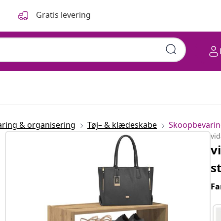
Gratis levering
ring & organisering
Tøj– & klædeskabe
Skoopbevari
vi
v
s
Fa