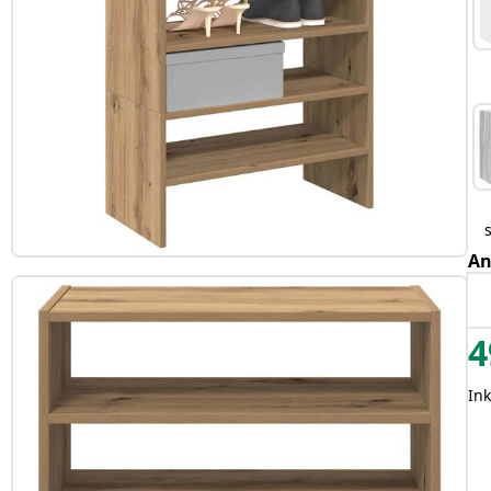
An
4
In