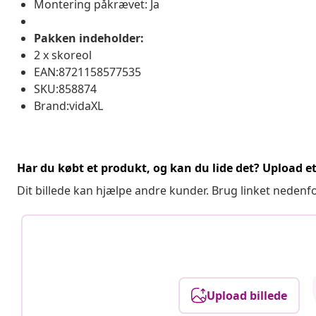
Montering påkrævet: Ja
Pakken indeholder:
2 x skoreol
EAN:8721158577535
SKU:858874
Brand:vidaXL
Har du købt et produkt, og kan du lide det? Upload et 
Dit billede kan hjælpe andre kunder. Brug linket nedenf
Upload billede