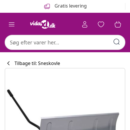
Forrige
Næste
Gratis levering
Tilbage til: Sneskovle
Køkkenkollekti
#sharemevidaxl