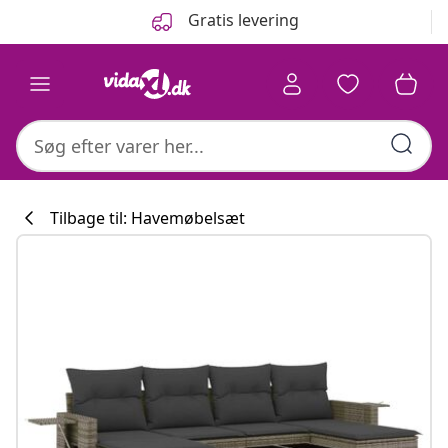
Forrige
Næste
Gratis levering
Tilbage til: Havemøbelsæt
Køkkenkollekti
#sharemevidaxl