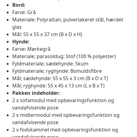
Bord:
Farve: Grå
Materiale: Polyrattan, pulverlakeret stål, hærdet
glas
Mål: 55 x 55 x 37 cm (B x D x H)
Hynde:
Farve: Mørkegrå
Materiale; parasoldug: Stof (100 % polyester)
Fyldmateriale; sædehynde: Skum
Fyldmateriale; ryghynde: Bomuldsfibre
Mål; sædehynde: 55 x 55 x 3 cm (B x D x T)
Mål; ryghynde: 55 x 45 x 13 cm (L x B x T)
Pakken indeholder:
2 x sofamodul med opbevaringsfunktion og
vandafvisende pose
2 x midtermodul med opbevaringsfunktion og
vandafvisende pose
2 x fodskammel med opbevaringsfunktion og