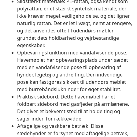
Slidstærkt materiale: PE-rattan, også kendt som
polyrattan, er et stærkt syntetisk materiale, der
ikke kræver meget vedligeholdelse, og det ligner
naturlig rattan. Det er let i vægt, nemt at rengøre,
og det anvendes ofte til udendørs møbler
grundet dets holdbarhed og vejrbestandige
egenskaber.
Opbevaringsfunktion med vandafvisende pose:
Havemøblet har opbevaringsplads under sædet
med en vandafvisende pose til opbevaring af
hynder, legetøj og andre ting. Den indvendige
pose kan fastgøres sikkert til udendørs møblet
med burrebåndslukninger for øget stabilitet.
Praktisk sidebord: Dette havemøbel har et
foldbart sidebord med gasfjeder på armlænene.
Det giver et bekvemt sted til at holde ting og
sager inden for rækkevidde.
Aftagelige og vaskbare betræk: Disse
sædehynder er forsynet med aftagelige betræk,