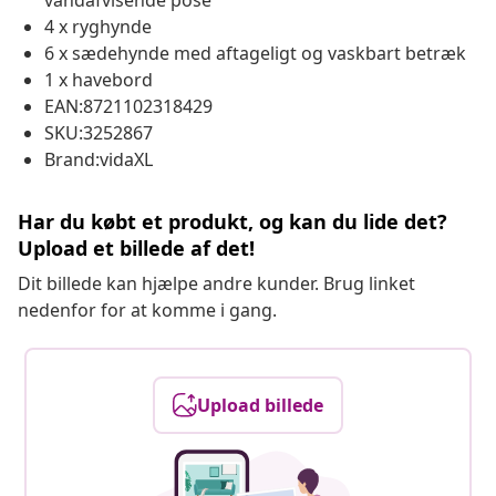
vandafvisende pose
4 x ryghynde
6 x sædehynde med aftageligt og vaskbart betræk
1 x havebord
EAN:8721102318429
SKU:3252867
Brand:vidaXL
Har du købt et produkt, og kan du lide det?
Upload et billede af det!
Dit billede kan hjælpe andre kunder. Brug linket
nedenfor for at komme i gang.
Upload billede