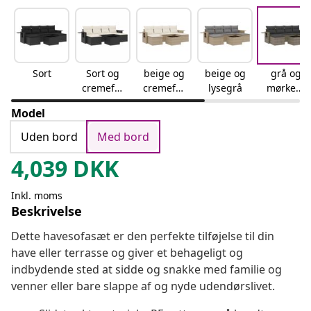
Sort
Sort og
beige og
beige og
grå og
cremefar
cremefar
lysegrå
mørkegr
vet
vet
å
Model
Uden bord
Med bord
4,039
DKK
Inkl. moms
Beskrivelse
Dette havesofasæt er den perfekte tilføjelse til din
have eller terrasse og giver et behageligt og
indbydende sted at sidde og snakke med familie og
venner eller bare slappe af og nyde udendørslivet.