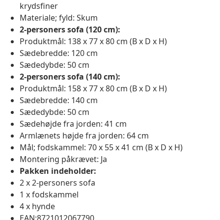
krydsfiner
Materiale; fyld: Skum
2-personers sofa (120 cm):
Produktmål: 138 x 77 x 80 cm (B x D x H)
Sædebredde: 120 cm
Sædedybde: 50 cm
2-personers sofa (140 cm):
Produktmål: 158 x 77 x 80 cm (B x D x H)
Sædebredde: 140 cm
Sædedybde: 50 cm
Sædehøjde fra jorden: 41 cm
Armlænets højde fra jorden: 64 cm
Mål; fodskammel: 70 x 55 x 41 cm (B x D x H)
Montering påkrævet: Ja
Pakken indeholder:
2 x 2-personers sofa
1 x fodskammel
4 x hynde
EAN:8721012067790