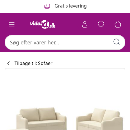
Forrige
Næste
Gratis levering
Tilbage til: Sofaer
Køkkenkollekti
#sharemevidaxl