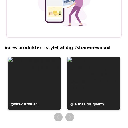
Vores produkter – stylet af dig #sharemevidaxl
Opslag
vitakustvillan
Opslag
le_mas_du_quercy
offentliggjort
offentliggjort
af
af