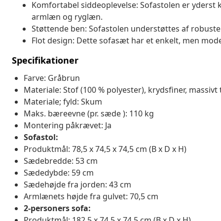
Komfortabel siddeoplevelse: Sofastolen er yderst 
armlæn og ryglæn.
Støttende ben: Sofastolen understøttes af robuste 
Flot design: Dette sofasæt har et enkelt, men mode
Specifikationer
Farve: Gråbrun
Materiale: Stof (100 % polyester), krydsfiner, massivt
Materiale; fyld: Skum
Maks. bæreevne (pr. sæde ): 110 kg
Montering påkrævet: Ja
Sofastol:
Produktmål: 78,5 x 74,5 x 74,5 cm (B x D x H)
Sædebredde: 53 cm
Sædedybde: 59 cm
Sædehøjde fra jorden: 43 cm
Armlænets højde fra gulvet: 70,5 cm
2-personers sofa:
Produktmål: 182,5 x 74,5 x 74,5 cm (B x D x H)