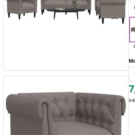
Mo
7
In