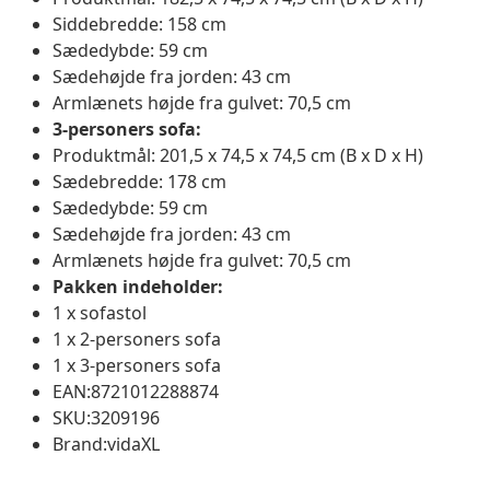
Siddebredde: 158 cm
Sædedybde: 59 cm
Sædehøjde fra jorden: 43 cm
Armlænets højde fra gulvet: 70,5 cm
3-personers sofa:
Produktmål: 201,5 x 74,5 x 74,5 cm (B x D x H)
Sædebredde: 178 cm
Sædedybde: 59 cm
Sædehøjde fra jorden: 43 cm
Armlænets højde fra gulvet: 70,5 cm
Pakken indeholder:
1 x sofastol
1 x 2-personers sofa
1 x 3-personers sofa
EAN:8721012288874
SKU:3209196
Brand:vidaXL