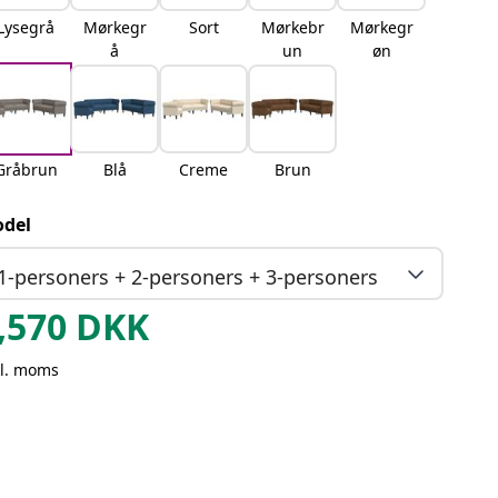
Lysegrå
Mørkegr
Sort
Mørkebr
Mørkegr
å
un
øn
Gråbrun
Blå
Creme
Brun
del
1-personers + 2-personers + 3-personers
,570
DKK
kl. moms