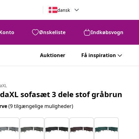
dansk
Konto
Ønskeliste
Indkøbsvogn
Auktioner
Få inspiration
daXL
idaXL sofasæt 3 dele stof gråbrun
rve
(9 tilgængelige muligheder)