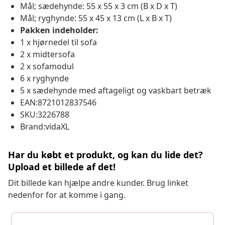
Mål; sædehynde: 55 x 55 x 3 cm (B x D x T)
Mål; ryghynde: 55 x 45 x 13 cm (L x B x T)
Pakken indeholder:
1 x hjørnedel til sofa
2 x midtersofa
2 x sofamodul
6 x ryghynde
5 x sædehynde med aftageligt og vaskbart betræk
EAN:8721012837546
SKU:3226788
Brand:vidaXL
Har du købt et produkt, og kan du lide det?
Upload et billede af det!
Dit billede kan hjælpe andre kunder. Brug linket
nedenfor for at komme i gang.