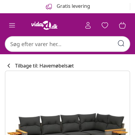
Forrige
Næste
Gratis levering
Tilbage til: Havemøbelsæt
Køkkenkollekti
#sharemevidaxl