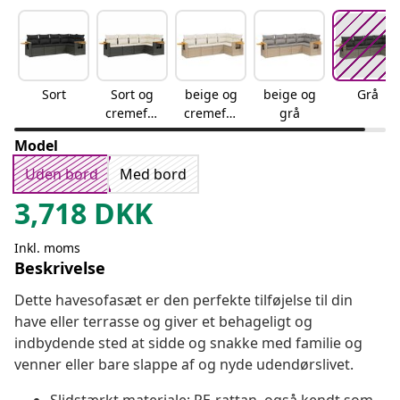
Sort
Sort og
beige og
beige og
Grå
cremefar
cremefar
grå
vet
vet
Model
Uden bord
Med bord
3,718
DKK
Inkl. moms
Beskrivelse
Dette havesofasæt er den perfekte tilføjelse til din
have eller terrasse og giver et behageligt og
indbydende sted at sidde og snakke med familie og
venner eller bare slappe af og nyde udendørslivet.