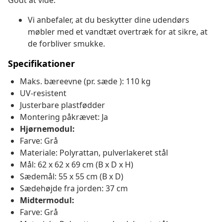
Godt at vide:
Vi anbefaler, at du beskytter dine udendørs
møbler med et vandtæt overtræk for at sikre, at
de forbliver smukke.
Specifikationer
Maks. bæreevne (pr. sæde ): 110 kg
UV-resistent
Justerbare plastfødder
Montering påkrævet: Ja
Hjørnemodul:
Farve: Grå
Materiale: Polyrattan, pulverlakeret stål
Mål: 62 x 62 x 69 cm (B x D x H)
Sædemål: 55 x 55 cm (B x D)
Sædehøjde fra jorden: 37 cm
Midtermodul:
Farve: Grå