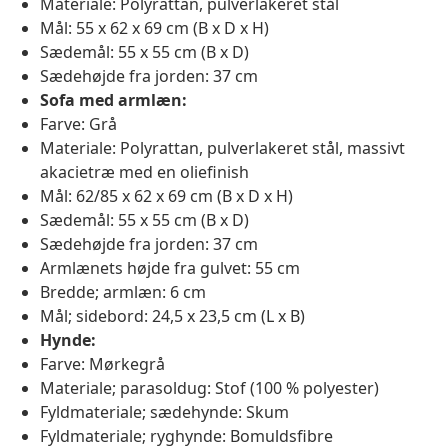
Materiale: Polyrattan, pulverlakeret stål
Mål: 55 x 62 x 69 cm (B x D x H)
Sædemål: 55 x 55 cm (B x D)
Sædehøjde fra jorden: 37 cm
Sofa med armlæn:
Farve: Grå
Materiale: Polyrattan, pulverlakeret stål, massivt
akacietræ med en oliefinish
Mål: 62/85 x 62 x 69 cm (B x D x H)
Sædemål: 55 x 55 cm (B x D)
Sædehøjde fra jorden: 37 cm
Armlænets højde fra gulvet: 55 cm
Bredde; armlæn: 6 cm
Mål; sidebord: 24,5 x 23,5 cm (L x B)
Hynde:
Farve: Mørkegrå
Materiale; parasoldug: Stof (100 % polyester)
Fyldmateriale; sædehynde: Skum
Fyldmateriale; ryghynde: Bomuldsfibre