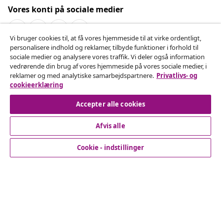
Vores konti på sociale medier
Vi bruger cookies til, at få vores hjemmeside til at virke ordentligt,
personalisere indhold og reklamer, tilbyde funktioner i forhold til
Fortryd køb
sociale medier og analysere vores traffik. Vi deler også information
vedrørende din brug af vores hjemmeside på vores sociale medier, i
Indsend en anmodning om at fortryde din ordre.
reklamer og med analytiske samarbejdspartnere.
Privatlivs- og
cookieerklæring
Fortryd køb
Accepter alle cookies
Afvis alle
Kundeservice
Cookie - indstillinger
Virksomhed
vidaXL