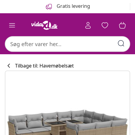
Forrige
Næste
Gratis levering
Tilbage til: Havemøbelsæt
Køkkenkollekti
#sharemevidaxl