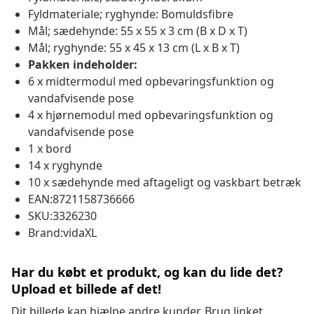
Fyldmateriale; ryghynde: Bomuldsfibre
Mål; sædehynde: 55 x 55 x 3 cm (B x D x T)
Mål; ryghynde: 55 x 45 x 13 cm (L x B x T)
Pakken indeholder:
6 x midtermodul med opbevaringsfunktion og
vandafvisende pose
4 x hjørnemodul med opbevaringsfunktion og
vandafvisende pose
1 x bord
14 x ryghynde
10 x sædehynde med aftageligt og vaskbart betræk
EAN:8721158736666
SKU:3326230
Brand:vidaXL
Har du købt et produkt, og kan du lide det?
Upload et billede af det!
Dit billede kan hjælpe andre kunder. Brug linket