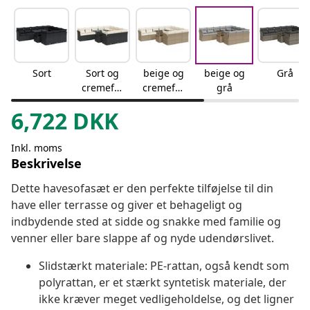
Sort
Sort og
beige og
beige og
Grå
cremefar
cremefar
grå
vet
vet
6,722
DKK
Inkl. moms
Beskrivelse
Dette havesofasæt er den perfekte tilføjelse til din
have eller terrasse og giver et behageligt og
indbydende sted at sidde og snakke med familie og
venner eller bare slappe af og nyde udendørslivet.
Slidstærkt materiale: PE-rattan, også kendt som
polyrattan, er et stærkt syntetisk materiale, der
ikke kræver meget vedligeholdelse, og det ligner