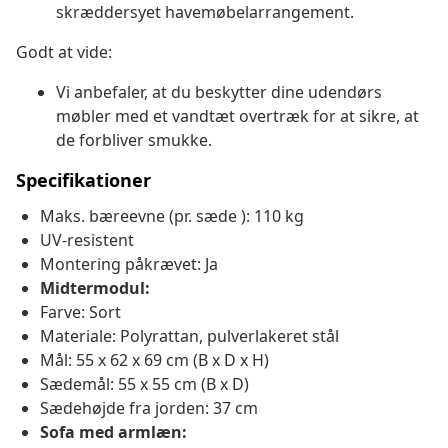
skræddersyet havemøbelarrangement.
Godt at vide:
Vi anbefaler, at du beskytter dine udendørs
møbler med et vandtæt overtræk for at sikre, at
de forbliver smukke.
Specifikationer
Maks. bæreevne (pr. sæde ): 110 kg
UV-resistent
Montering påkrævet: Ja
Midtermodul:
Farve: Sort
Materiale: Polyrattan, pulverlakeret stål
Mål: 55 x 62 x 69 cm (B x D x H)
Sædemål: 55 x 55 cm (B x D)
Sædehøjde fra jorden: 37 cm
Sofa med armlæn: