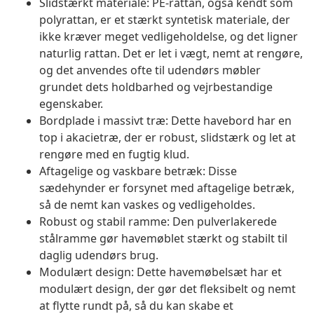
Slidstærkt materiale: PE-rattan, også kendt som
polyrattan, er et stærkt syntetisk materiale, der
ikke kræver meget vedligeholdelse, og det ligner
naturlig rattan. Det er let i vægt, nemt at rengøre,
og det anvendes ofte til udendørs møbler
grundet dets holdbarhed og vejrbestandige
egenskaber.
Bordplade i massivt træ: Dette havebord har en
top i akacietræ, der er robust, slidstærk og let at
rengøre med en fugtig klud.
Aftagelige og vaskbare betræk: Disse
sædehynder er forsynet med aftagelige betræk,
så de nemt kan vaskes og vedligeholdes.
Robust og stabil ramme: Den pulverlakerede
stålramme gør havemøblet stærkt og stabilt til
daglig udendørs brug.
Modulært design: Dette havemøbelsæt har et
modulært design, der gør det fleksibelt og nemt
at flytte rundt på, så du kan skabe et