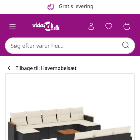
Forrige
Næste
Gratis levering
Tilbage til: Havemøbelsæt
Køkkenkollekti
#sharemevidaxl