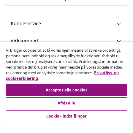
Kundeservice
Virksomhed
Vi bruger cookies til, at få vores hjemmeside til at virke ordentligt,
personalisere indhold og reklamer, tilbyde funktioner i forhold til
vidaXL
sociale medier og analysere vores traffik. Vi deler også information
vedrørende din brug af vores hjemmeside på vores sociale medier, i
reklamer og med analytiske samarbejdspartnere.
Privatlivs- og
Opdag mere
cookieerklæring
Accepter alle cookies
Afvis alle
Cookie - indstillinger
© 2008-2026 www.vidaxl.dk er et website under vidaXL
Marketplace Europe B.V.