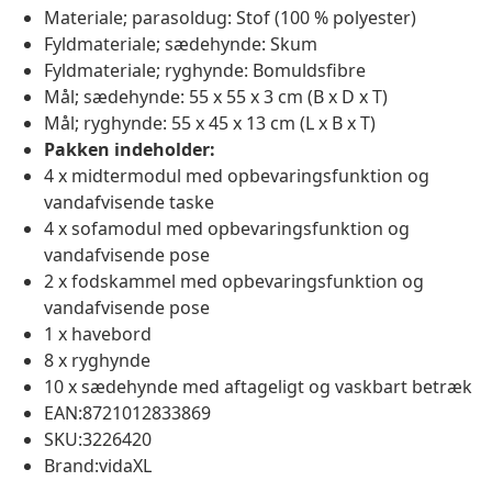
Materiale; parasoldug: Stof (100 % polyester)
Fyldmateriale; sædehynde: Skum
Fyldmateriale; ryghynde: Bomuldsfibre
Mål; sædehynde: 55 x 55 x 3 cm (B x D x T)
Mål; ryghynde: 55 x 45 x 13 cm (L x B x T)
Pakken indeholder:
4 x midtermodul med opbevaringsfunktion og
vandafvisende taske
4 x sofamodul med opbevaringsfunktion og
vandafvisende pose
2 x fodskammel med opbevaringsfunktion og
vandafvisende pose
1 x havebord
8 x ryghynde
10 x sædehynde med aftageligt og vaskbart betræk
EAN:8721012833869
SKU:3226420
Brand:vidaXL