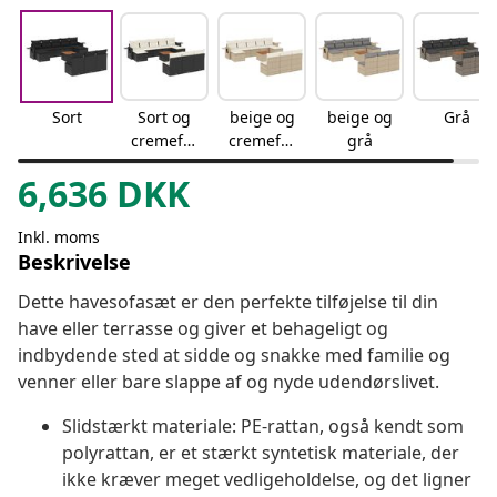
Sort
Sort og
beige og
beige og
Grå
cremefar
cremefar
grå
vet
vet
6,636
DKK
Inkl. moms
Beskrivelse
Dette havesofasæt er den perfekte tilføjelse til din
have eller terrasse og giver et behageligt og
indbydende sted at sidde og snakke med familie og
venner eller bare slappe af og nyde udendørslivet.
Slidstærkt materiale: PE-rattan, også kendt som
polyrattan, er et stærkt syntetisk materiale, der
ikke kræver meget vedligeholdelse, og det ligner