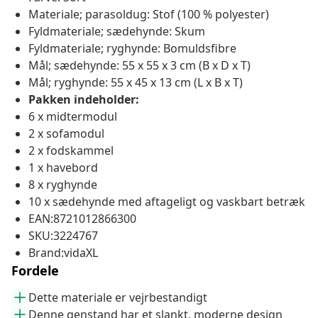
Materiale; parasoldug: Stof (100 % polyester)
Fyldmateriale; sædehynde: Skum
Fyldmateriale; ryghynde: Bomuldsfibre
Mål; sædehynde: 55 x 55 x 3 cm (B x D x T)
Mål; ryghynde: 55 x 45 x 13 cm (L x B x T)
Pakken indeholder:
6 x midtermodul
2 x sofamodul
2 x fodskammel
1 x havebord
8 x ryghynde
10 x sædehynde med aftageligt og vaskbart betræk
EAN:8721012866300
SKU:3224767
Brand:vidaXL
Fordele
Dette materiale er vejrbestandigt
Denne genstand har et slankt, moderne design