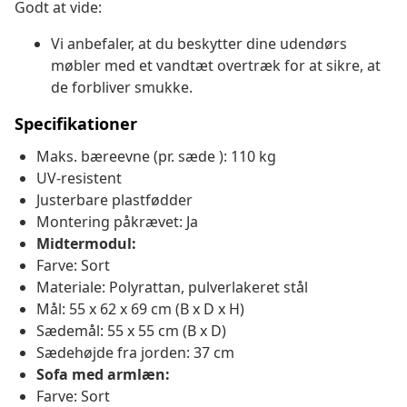
Godt at vide:
Vi anbefaler, at du beskytter dine udendørs
møbler med et vandtæt overtræk for at sikre, at
de forbliver smukke.
Specifikationer
Maks. bæreevne (pr. sæde ): 110 kg
UV-resistent
Justerbare plastfødder
Montering påkrævet: Ja
Midtermodul:
Farve: Sort
Materiale: Polyrattan, pulverlakeret stål
Mål: 55 x 62 x 69 cm (B x D x H)
Sædemål: 55 x 55 cm (B x D)
Sædehøjde fra jorden: 37 cm
Sofa med armlæn:
Farve: Sort