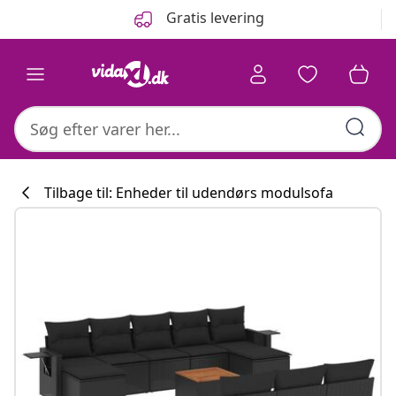
Forrige
Næste
Gratis levering
Tilbage til: Enheder til udendørs modulsofa
Køkkenkollekti
#sharemevidaxl