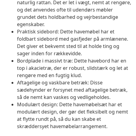
naturlig rattan. Det er let i vægt, nemt at rengøre,
og det anvendes ofte til udendørs møbler
grundet dets holdbarhed og vejrbestandige
egenskaber.
Praktisk sidebord: Dette havemøbel har et
foldbart sidebord med gasfjeder på armlænene.
Det giver et bekvemt sted til at holde ting og
sager inden for rækkevidde.
Bordplade i massivt træ: Dette havebord har en
top i akacietræ, der er robust, slidstærk og let at
rengøre med en fugtig klud.
Aftagelige og vaskbare betræk: Disse
sædehynder er forsynet med aftagelige betræk,
så de nemt kan vaskes og vedligeholdes.
Modulært design: Dette havemøbelsæt har et
modulært design, der gør det fleksibelt og nemt
at flytte rundt på, så du kan skabe et
skræddersyet havemøbelarrangement.