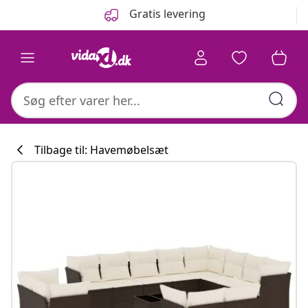
Forrige
Næste
Gratis levering
Tilbage til: Havemøbelsæt
Køkkenkollekti
#sharemevidaxl