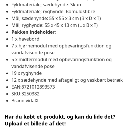
Fyldmateriale; sædehynde: Skum
Fyldmateriale; ryghynde: Bomuldsfibre
Mål; sædehynde: 55 x 55 x 3 cm (B x D x T)
Mål; ryghynde: 55 x 45 x 13 cm (L x B x T)
Pakken indeholder:
1 x havebord
7 x hjørnemodul med opbevaringsfunktion og
vandafvisende pose
5 x midtermodul med opbevaringsfunktion og
vandafvisende pose
19 x ryghynde
12 x sædehynde med aftageligt og vaskbart betræk
EAN:8721012893573
SKU:3250382
Brand:vidaXL
Har du købt et produkt, og kan du lide det?
Upload et billede af det!