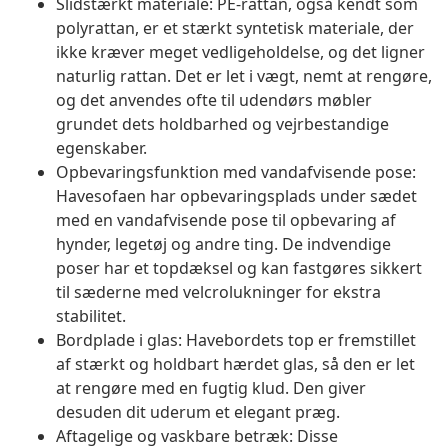
Slidstærkt materiale: PE-rattan, også kendt som
polyrattan, er et stærkt syntetisk materiale, der
ikke kræver meget vedligeholdelse, og det ligner
naturlig rattan. Det er let i vægt, nemt at rengøre,
og det anvendes ofte til udendørs møbler
grundet dets holdbarhed og vejrbestandige
egenskaber.
Opbevaringsfunktion med vandafvisende pose:
Havesofaen har opbevaringsplads under sædet
med en vandafvisende pose til opbevaring af
hynder, legetøj og andre ting. De indvendige
poser har et topdæksel og kan fastgøres sikkert
til sæderne med velcrolukninger for ekstra
stabilitet.
Bordplade i glas: Havebordets top er fremstillet
af stærkt og holdbart hærdet glas, så den er let
at rengøre med en fugtig klud. Den giver
desuden dit uderum et elegant præg.
Aftagelige og vaskbare betræk: Disse