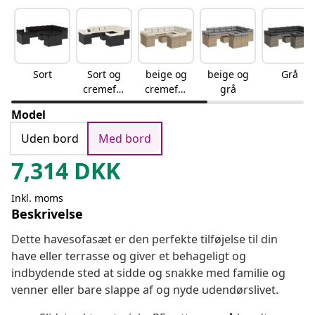
Sort
Sort og
beige og
beige og
Grå
cremefar
cremefar
grå
vet
vet
Model
Uden bord
Med bord
7,314
DKK
Inkl. moms
Beskrivelse
Dette havesofasæt er den perfekte tilføjelse til din
have eller terrasse og giver et behageligt og
indbydende sted at sidde og snakke med familie og
venner eller bare slappe af og nyde udendørslivet.