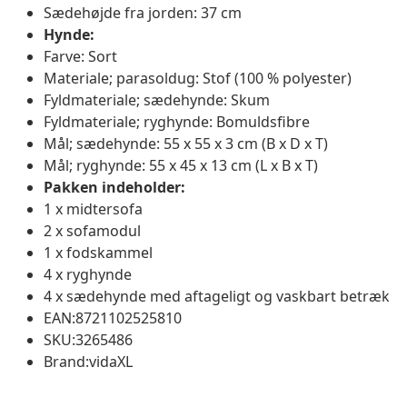
Sædehøjde fra jorden: 37 cm
Hynde:
Farve: Sort
Materiale; parasoldug: Stof (100 % polyester)
Fyldmateriale; sædehynde: Skum
Fyldmateriale; ryghynde: Bomuldsfibre
Mål; sædehynde: 55 x 55 x 3 cm (B x D x T)
Mål; ryghynde: 55 x 45 x 13 cm (L x B x T)
Pakken indeholder:
1 x midtersofa
2 x sofamodul
1 x fodskammel
4 x ryghynde
4 x sædehynde med aftageligt og vaskbart betræk
EAN:8721102525810
SKU:3265486
Brand:vidaXL