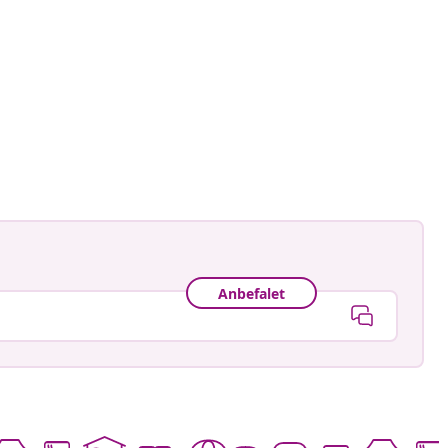
astradgard
ggjort
Anbefalet