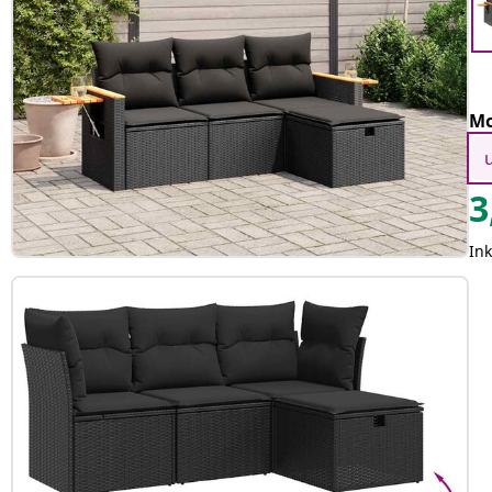
Mo
3
In