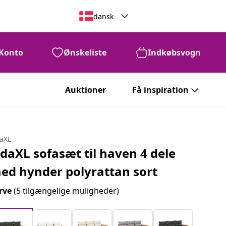
dansk
Konto
Ønskeliste
Indkøbsvogn
Auktioner
Få inspiration
daXL
idaXL sofasæt til haven 4 dele
ed hynder polyrattan sort
rve
(5 tilgængelige muligheder)