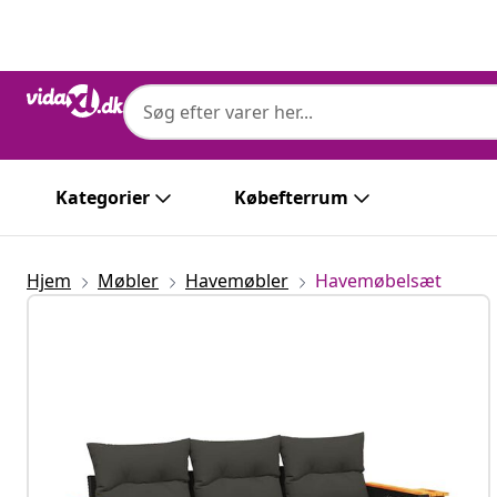
Forrige
Næste
Kategorier
Købefterrum
Hjem
Møbler
Havemøbler
Havemøbelsæt