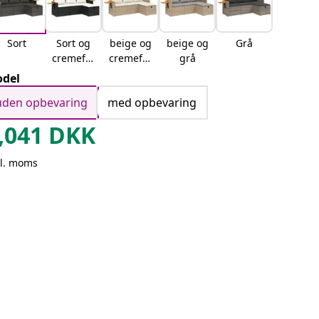
Sort
Sort og
beige og
beige og
Grå
cremefar
cremefar
grå
vet
vet
del
uden opbevaring
med opbevaring
,041
DKK
kl. moms