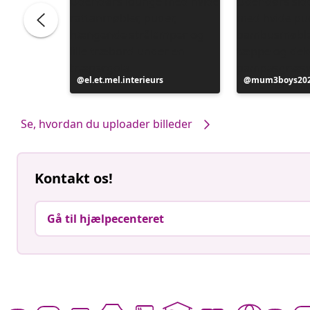
Opslag
el.et.mel.interieurs
Opslag
mum3boys20
offentliggjort
offentliggjort
af
af
Se, hvordan du uploader billeder
Kontakt os!
Gå til hjælpecenteret