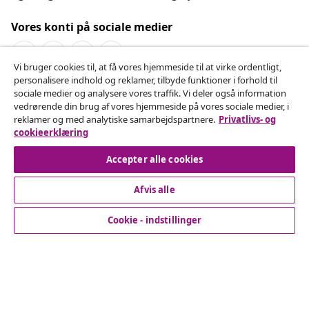
Vores konti på sociale medier
Vi bruger cookies til, at få vores hjemmeside til at virke ordentligt,
personalisere indhold og reklamer, tilbyde funktioner i forhold til
Fortryd køb
sociale medier og analysere vores traffik. Vi deler også information
vedrørende din brug af vores hjemmeside på vores sociale medier, i
Indsend en anmodning om at fortryde din ordre.
reklamer og med analytiske samarbejdspartnere.
Privatlivs- og
cookieerklæring
Fortryd køb
Accepter alle cookies
Afvis alle
Kundeservice
Cookie - indstillinger
Virksomhed
vidaXL