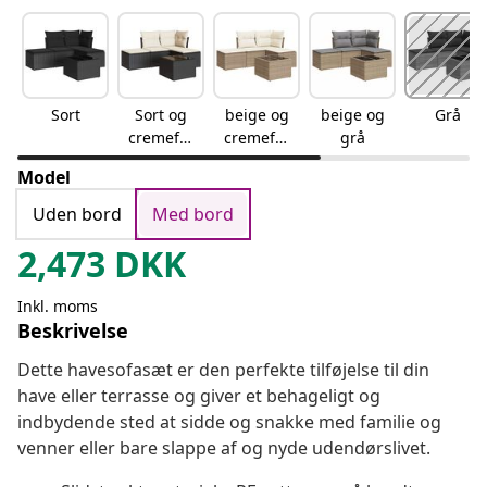
Sort
Sort og
beige og
beige og
Grå
cremefar
cremefar
grå
vet
vet
Model
Uden bord
Med bord
2,473
DKK
Inkl. moms
Beskrivelse
Dette havesofasæt er den perfekte tilføjelse til din
have eller terrasse og giver et behageligt og
indbydende sted at sidde og snakke med familie og
venner eller bare slappe af og nyde udendørslivet.