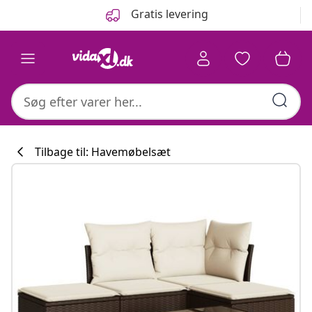
Forrige
Næste
Gratis levering
Tilbage til: Havemøbelsæt
Køkkenkollekti
#sharemevidaxl