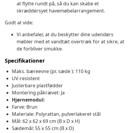
at flytte rundt på, så du kan skabe et
skræddersyet havemøbelarrangement.
Godt at vide:
Vi anbefaler, at du beskytter dine udendørs
møbler med et vandtæt overtræk for at sikre, at
de forbliver smukke.
Specifikationer
Maks. bæreevne (pr. sæde ): 110 kg
UV-resistent
Justerbare plastfødder
Montering påkrævet: Ja
Hjørnemodul:
Farve: Brun
Materiale: Polyrattan, pulverlakeret stål
Mål: 62 x 62 x 69 cm (B x D x H)
Sædemål: 55 x 55 cm (B x D)