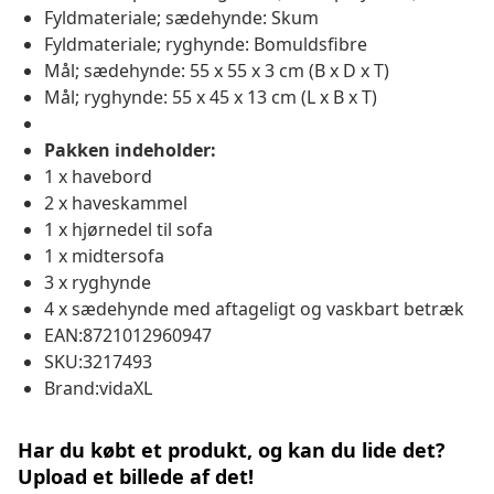
Fyldmateriale; sædehynde: Skum
Fyldmateriale; ryghynde: Bomuldsfibre
Mål; sædehynde: 55 x 55 x 3 cm (B x D x T)
Mål; ryghynde: 55 x 45 x 13 cm (L x B x T)
Pakken indeholder:
1 x havebord
2 x haveskammel
1 x hjørnedel til sofa
1 x midtersofa
3 x ryghynde
4 x sædehynde med aftageligt og vaskbart betræk
EAN:8721012960947
SKU:3217493
Brand:vidaXL
Har du købt et produkt, og kan du lide det?
Upload et billede af det!