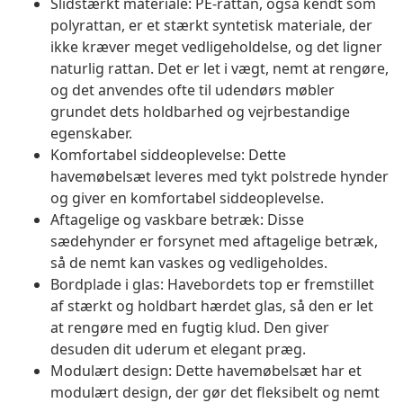
Slidstærkt materiale: PE-rattan, også kendt som
polyrattan, er et stærkt syntetisk materiale, der
ikke kræver meget vedligeholdelse, og det ligner
naturlig rattan. Det er let i vægt, nemt at rengøre,
og det anvendes ofte til udendørs møbler
grundet dets holdbarhed og vejrbestandige
egenskaber.
Komfortabel siddeoplevelse: Dette
havemøbelsæt leveres med tykt polstrede hynder
og giver en komfortabel siddeoplevelse.
Aftagelige og vaskbare betræk: Disse
sædehynder er forsynet med aftagelige betræk,
så de nemt kan vaskes og vedligeholdes.
Bordplade i glas: Havebordets top er fremstillet
af stærkt og holdbart hærdet glas, så den er let
at rengøre med en fugtig klud. Den giver
desuden dit uderum et elegant præg.
Modulært design: Dette havemøbelsæt har et
modulært design, der gør det fleksibelt og nemt