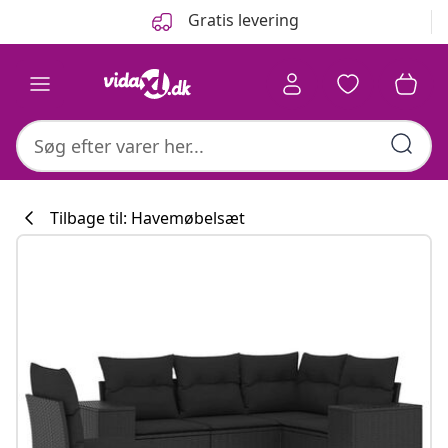
Forrige
Næste
Gratis levering
Tilbage til: Havemøbelsæt
Køkkenkollekti
#sharemevidaxl