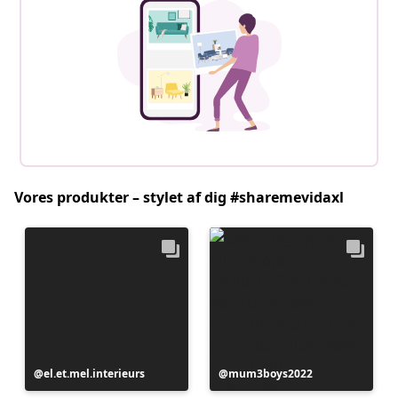
Vores produkter – stylet af dig #sharemevidaxl
Opslag
el.et.mel.interieurs
Opslag
mum3boys2022
offentliggjort
offentliggjort