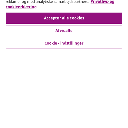
reklamer og med analytiske samarbejdspartnere.
Privatlivs- og
cookieerklæring
Fortryd køb
Accepter alle cookies
Afvis alle
Kundeservice
Cookie - indstillinger
Virksomhed
vidaXL
Opdag mere