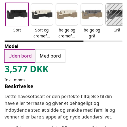
Sort
Sort og
beige og
beige og
Grå
cremefar
cremefar
grå
vet
vet
Model
Uden bord
Med bord
3,577
DKK
Inkl. moms
Beskrivelse
Dette havesofasæt er den perfekte tilføjelse til din
have eller terrasse og giver et behageligt og
indbydende sted at sidde og snakke med familie og
venner eller bare slappe af og nyde udendørslivet.