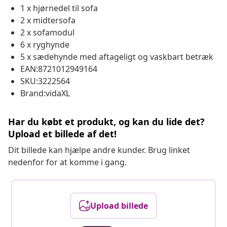
1 x hjørnedel til sofa
2 x midtersofa
2 x sofamodul
6 x ryghynde
5 x sædehynde med aftageligt og vaskbart betræk
EAN:8721012949164
SKU:3222564
Brand:vidaXL
Har du købt et produkt, og kan du lide det?
Upload et billede af det!
Dit billede kan hjælpe andre kunder. Brug linket
nedenfor for at komme i gang.
Upload billede