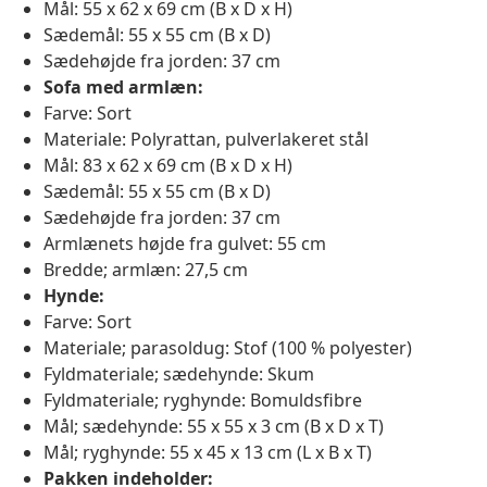
Mål: 55 x 62 x 69 cm (B x D x H)
Sædemål: 55 x 55 cm (B x D)
Sædehøjde fra jorden: 37 cm
Sofa med armlæn:
Farve: Sort
Materiale: Polyrattan, pulverlakeret stål
Mål: 83 x 62 x 69 cm (B x D x H)
Sædemål: 55 x 55 cm (B x D)
Sædehøjde fra jorden: 37 cm
Armlænets højde fra gulvet: 55 cm
Bredde; armlæn: 27,5 cm
Hynde:
Farve: Sort
Materiale; parasoldug: Stof (100 % polyester)
Fyldmateriale; sædehynde: Skum
Fyldmateriale; ryghynde: Bomuldsfibre
Mål; sædehynde: 55 x 55 x 3 cm (B x D x T)
Mål; ryghynde: 55 x 45 x 13 cm (L x B x T)
Pakken indeholder: