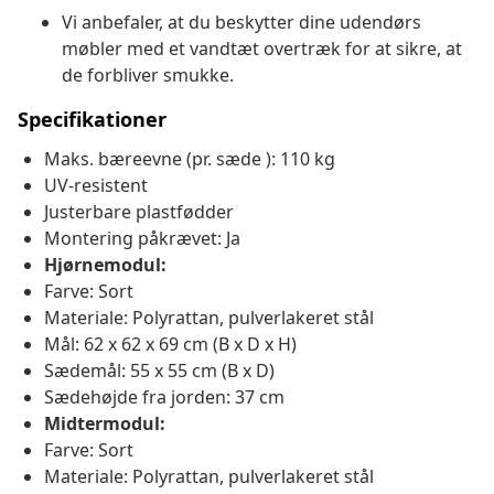
Vi anbefaler, at du beskytter dine udendørs
møbler med et vandtæt overtræk for at sikre, at
de forbliver smukke.
Specifikationer
Maks. bæreevne (pr. sæde ): 110 kg
UV-resistent
Justerbare plastfødder
Montering påkrævet: Ja
Hjørnemodul:
Farve: Sort
Materiale: Polyrattan, pulverlakeret stål
Mål: 62 x 62 x 69 cm (B x D x H)
Sædemål: 55 x 55 cm (B x D)
Sædehøjde fra jorden: 37 cm
Midtermodul:
Farve: Sort
Materiale: Polyrattan, pulverlakeret stål