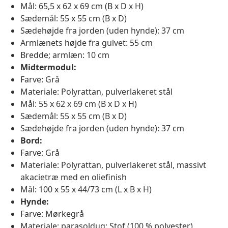
Mål: 65,5 x 62 x 69 cm (B x D x H)
Sædemål: 55 x 55 cm (B x D)
Sædehøjde fra jorden (uden hynde): 37 cm
Armlænets højde fra gulvet: 55 cm
Bredde; armlæn: 10 cm
Midtermodul:
Farve: Grå
Materiale: Polyrattan, pulverlakeret stål
Mål: 55 x 62 x 69 cm (B x D x H)
Sædemål: 55 x 55 cm (B x D)
Sædehøjde fra jorden (uden hynde): 37 cm
Bord:
Farve: Grå
Materiale: Polyrattan, pulverlakeret stål, massivt
akacietræ med en oliefinish
Mål: 100 x 55 x 44/73 cm (L x B x H)
Hynde:
Farve: Mørkegrå
Materiale; parasoldug: Stof (100 % polyester)