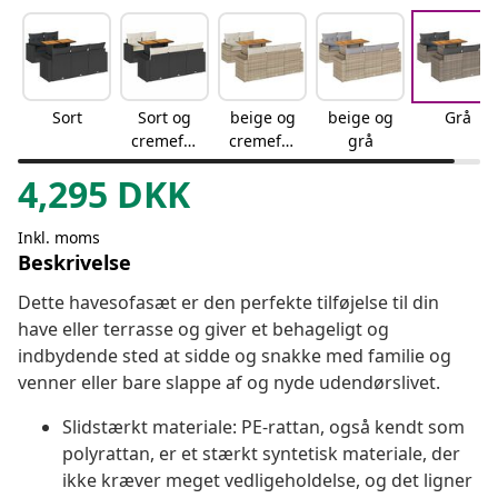
Sort
Sort og
beige og
beige og
Grå
cremefar
cremefar
grå
vet
vet
4,295
DKK
Inkl. moms
Beskrivelse
Dette havesofasæt er den perfekte tilføjelse til din
have eller terrasse og giver et behageligt og
indbydende sted at sidde og snakke med familie og
venner eller bare slappe af og nyde udendørslivet.
Slidstærkt materiale: PE-rattan, også kendt som
polyrattan, er et stærkt syntetisk materiale, der
ikke kræver meget vedligeholdelse, og det ligner