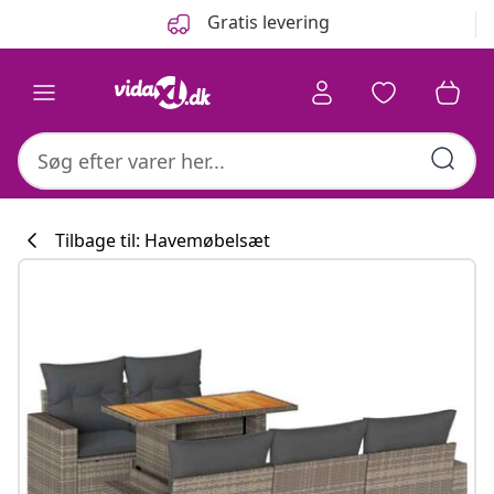
Forrige
Næste
Gratis levering
Tilbage til: Havemøbelsæt
Køkkenkollekti
#sharemevidaxl