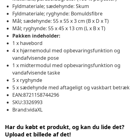
Fyldmateriale; sædehynde: Skum
Fyldmateriale; ryghynde: Bomuldsfibre
Mål; sædehynde: 55 x 55 x 3 cm (B x D x T)
Mål; ryghynde: 55 x 45 x 13 cm (L x B x T)
Pakken indeholder:
1 x havebord
4 x hjørnemodul med opbevaringsfunktion og
vandafvisende pose
1 x midtermodul med opbevaringsfunktion og
vandafvisende taske
5 x ryghynde
5 x sædehynde med aftageligt og vaskbart betræk
EAN:8721158744296
SKU:3326993
Brand:vidaXL
Har du købt et produkt, og kan du lide det?
Upload et billede af det!