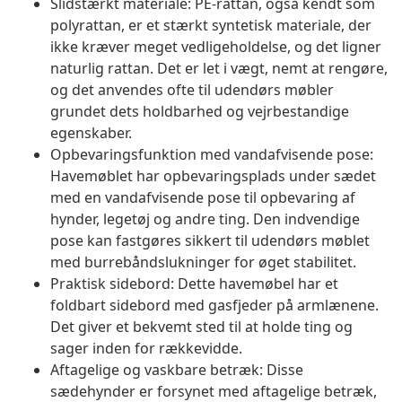
Slidstærkt materiale: PE-rattan, også kendt som
polyrattan, er et stærkt syntetisk materiale, der
ikke kræver meget vedligeholdelse, og det ligner
naturlig rattan. Det er let i vægt, nemt at rengøre,
og det anvendes ofte til udendørs møbler
grundet dets holdbarhed og vejrbestandige
egenskaber.
Opbevaringsfunktion med vandafvisende pose:
Havemøblet har opbevaringsplads under sædet
med en vandafvisende pose til opbevaring af
hynder, legetøj og andre ting. Den indvendige
pose kan fastgøres sikkert til udendørs møblet
med burrebåndslukninger for øget stabilitet.
Praktisk sidebord: Dette havemøbel har et
foldbart sidebord med gasfjeder på armlænene.
Det giver et bekvemt sted til at holde ting og
sager inden for rækkevidde.
Aftagelige og vaskbare betræk: Disse
sædehynder er forsynet med aftagelige betræk,