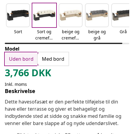
Sort
Sort og
beige og
beige og
Grå
cremefar
cremefar
grå
vet
vet
Model
Uden bord
Med bord
3,766
DKK
Inkl. moms
Beskrivelse
Dette havesofasæt er den perfekte tilføjelse til din
have eller terrasse og giver et behageligt og
indbydende sted at sidde og snakke med familie og
venner eller bare slappe af og nyde udendørslivet.