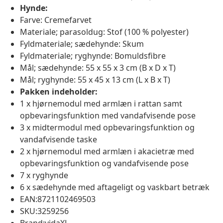
Hynde:
Farve: Cremefarvet
Materiale; parasoldug: Stof (100 % polyester)
Fyldmateriale; sædehynde: Skum
Fyldmateriale; ryghynde: Bomuldsfibre
Mål; sædehynde: 55 x 55 x 3 cm (B x D x T)
Mål; ryghynde: 55 x 45 x 13 cm (L x B x T)
Pakken indeholder:
1 x hjørnemodul med armlæn i rattan samt
opbevaringsfunktion med vandafvisende pose
3 x midtermodul med opbevaringsfunktion og
vandafvisende taske
2 x hjørnemodul med armlæn i akacietræ med
opbevaringsfunktion og vandafvisende pose
7 x ryghynde
6 x sædehynde med aftageligt og vaskbart betræk
EAN:8721102469503
SKU:3259256