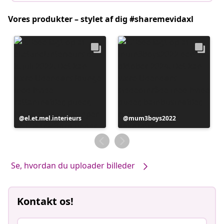
Vores produkter – stylet af dig #sharemevidaxl
Opslag
el.et.mel.interieurs
Opslag
mum3boys2022
offentliggjort
offentliggjort
af
af
Se, hvordan du uploader billeder
Kontakt os!