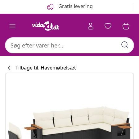
Forrige
Næste
Gratis levering
Tilbage til: Havemøbelsæt
Køkkenkollekti
#sharemevidaxl