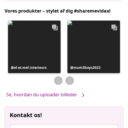
Vores produkter – stylet af dig #sharemevidaxl
Opslag
el.et.mel.interieurs
Opslag
mum3boys2022
offentliggjort
offentliggjort
af
af
Se, hvordan du uploader billeder
Kontakt os!