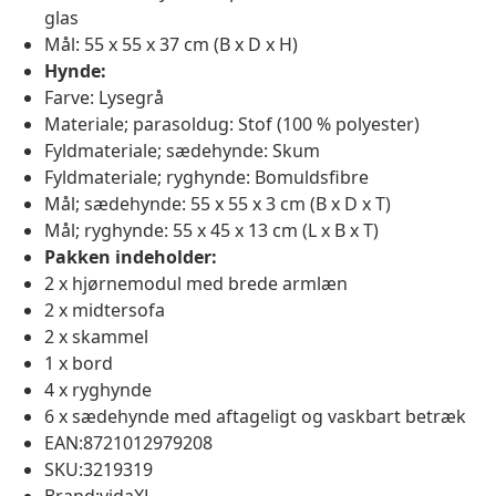
glas
Mål: 55 x 55 x 37 cm (B x D x H)
Hynde:
Farve: Lysegrå
Materiale; parasoldug: Stof (100 % polyester)
Fyldmateriale; sædehynde: Skum
Fyldmateriale; ryghynde: Bomuldsfibre
Mål; sædehynde: 55 x 55 x 3 cm (B x D x T)
Mål; ryghynde: 55 x 45 x 13 cm (L x B x T)
Pakken indeholder:
2 x hjørnemodul med brede armlæn
2 x midtersofa
2 x skammel
1 x bord
4 x ryghynde
6 x sædehynde med aftageligt og vaskbart betræk
EAN:8721012979208
SKU:3219319