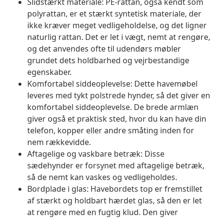
Slidstærkt materiale: PE-rattan, også kendt som
polyrattan, er et stærkt syntetisk materiale, der
ikke kræver meget vedligeholdelse, og det ligner
naturlig rattan. Det er let i vægt, nemt at rengøre,
og det anvendes ofte til udendørs møbler
grundet dets holdbarhed og vejrbestandige
egenskaber.
Komfortabel siddeoplevelse: Dette havemøbel
leveres med tykt polstrede hynder, så det giver en
komfortabel siddeoplevelse. De brede armlæn
giver også et praktisk sted, hvor du kan have din
telefon, kopper eller andre småting inden for
nem rækkevidde.
Aftagelige og vaskbare betræk: Disse
sædehynder er forsynet med aftagelige betræk,
så de nemt kan vaskes og vedligeholdes.
Bordplade i glas: Havebordets top er fremstillet
af stærkt og holdbart hærdet glas, så den er let
at rengøre med en fugtig klud. Den giver