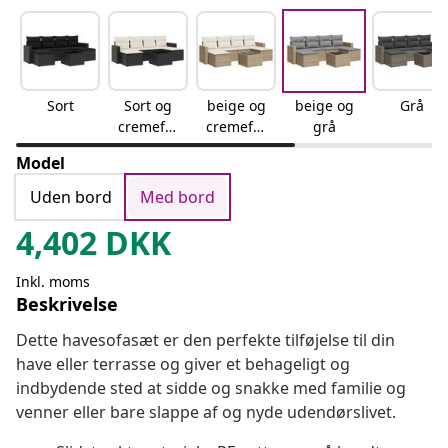
Sort
Sort og
beige og
beige og
Grå
cremefar
cremefar
grå
vet
vet
Model
Uden bord
Med bord
4,402
DKK
Inkl. moms
Beskrivelse
Dette havesofasæt er den perfekte tilføjelse til din
have eller terrasse og giver et behageligt og
indbydende sted at sidde og snakke med familie og
venner eller bare slappe af og nyde udendørslivet.