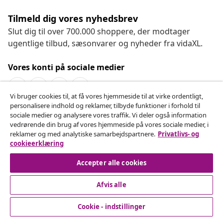
Tilmeld dig vores nyhedsbrev
Slut dig til over 700.000 shoppere, der modtager
ugentlige tilbud, sæsonvarer og nyheder fra vidaXL.
Vores konti på sociale medier
Vi bruger cookies til, at få vores hjemmeside til at virke ordentligt,
personalisere indhold og reklamer, tilbyde funktioner i forhold til
Fortryd køb
sociale medier og analysere vores traffik. Vi deler også information
vedrørende din brug af vores hjemmeside på vores sociale medier, i
Indsend en anmodning om at fortryde din ordre.
reklamer og med analytiske samarbejdspartnere.
Privatlivs- og
cookieerklæring
Fortryd køb
Accepter alle cookies
Afvis alle
Kundeservice
Cookie - indstillinger