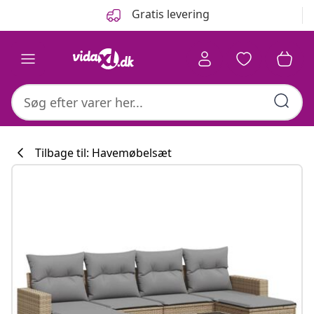
Forrige
Næste
Gratis levering
Tilbage til: Havemøbelsæt
Køkkenkollekti
#sharemevidaxl