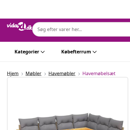
Forrige
Næste
Kategorier
Købefterrum
Hjem
Møbler
Havemøbler
Havemøbelsæt