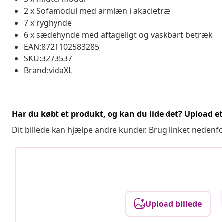
2 x Sofamodul med armlæn i akacietræ
7 x ryghynde
6 x sædehynde med aftageligt og vaskbart betræk
EAN:8721102583285
SKU:3273537
Brand:vidaXL
Har du købt et produkt, og kan du lide det? Upload et 
Dit billede kan hjælpe andre kunder. Brug linket nedenf
Upload billede