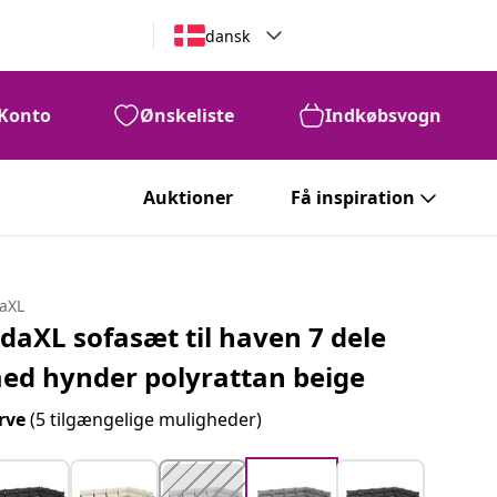
dansk
Konto
Ønskeliste
Indkøbsvogn
Auktioner
Få inspiration
daXL
idaXL sofasæt til haven 7 dele
ed hynder polyrattan beige
rve
(5 tilgængelige muligheder)