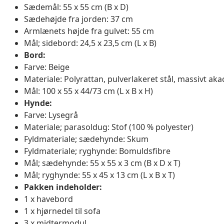
Sædemål: 55 x 55 cm (B x D)
Sædehøjde fra jorden: 37 cm
Armlænets højde fra gulvet: 55 cm
Mål; sidebord: 24,5 x 23,5 cm (L x B)
Bord:
Farve: Beige
Materiale: Polyrattan, pulverlakeret stål, massivt ak
Mål: 100 x 55 x 44/73 cm (L x B x H)
Hynde:
Farve: Lysegrå
Materiale; parasoldug: Stof (100 % polyester)
Fyldmateriale; sædehynde: Skum
Fyldmateriale; ryghynde: Bomuldsfibre
Mål; sædehynde: 55 x 55 x 3 cm (B x D x T)
Mål; ryghynde: 55 x 45 x 13 cm (L x B x T)
Pakken indeholder:
1 x havebord
1 x hjørnedel til sofa
3 x midtermodul