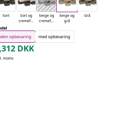
Sort
Sort og
beige og
beige og
Grå
cremefar
cremefar
grå
vet
vet
del
uden opbevaring
med opbevaring
,312
DKK
kl. moms