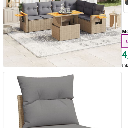
Mo
4
In