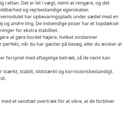
g rattan. Det er let i vægt, nemt at rengøre, og det
oldbarhed og vejrbestandige egenskaber.
avemodulet har opbevaringsplads under sædet med en
tøj og andre ting. De indvendige poser har et topdæksel
inger for ekstra stabilitet.
 gøre at gøre bordet højere, hvilket omdanner
er perfekt, når du har gæster på besøg, eller du ønsker at
er forsynet med aftagelige betræk, så de nemt kan
er stærkt, stabilt, slidstærkt og korrosionsbestandigt.
id.
 med et vandtæt overtræk for at sikre, at de forbliver