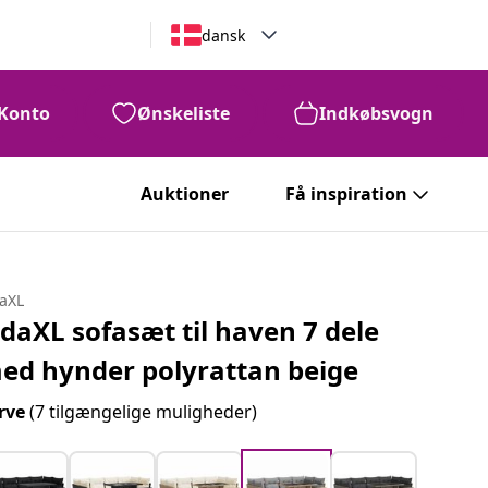
dansk
Konto
Ønskeliste
Indkøbsvogn
Auktioner
Få inspiration
daXL
idaXL sofasæt til haven 7 dele
ed hynder polyrattan beige
rve
(7 tilgængelige muligheder)