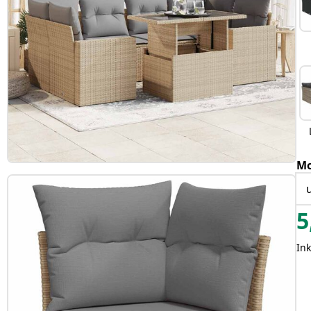
Mo
5
In