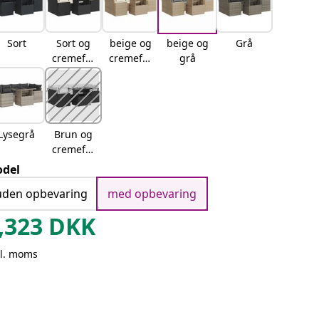
Sort
Sort og
beige og
beige og
Grå
cremefar
cremefar
grå
vet
vet
Lysegrå
Brun og
cremefar
vet
del
uden opbevaring
med opbevaring
,323
DKK
kl. moms