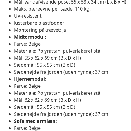
Mål; vandafvisende pose: 55 x 53 x 34 cm (L x B x H)
Maks. bæreevne per sæde: 110 kg.
UV-resistent
Justerbare plastfødder
Montering påkrævet: Ja
Midtermodul:
Farve: Beige
Materiale: Polyrattan, pulverlakeret stål
Mål: 55 x 62 x 69 cm (B x D x H)
Sædemål: 55 x 55 cm (B x D)
Sædehøjde fra jorden (uden hynde): 37 cm
Hjørnemodul:
Farve: Beige
Materiale: Polyrattan, pulverlakeret stål
Mål: 62 x 62 x 69 cm (B x D x H)
Sædemål: 55 x 55 cm (B x D)
Sædehøjde fra jorden (uden hynde): 37 cm
Sofa med armlæn:
Farve: Beige