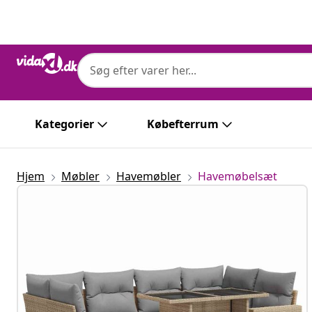
Forrige
Næste
Kategorier
Købefterrum
Hjem
Møbler
Havemøbler
Havemøbelsæt