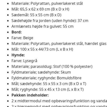
Materiale: Polyrattan, pulverlakeret stål
Mål: 65,5 x 62 x 69 cm (B x D x H)
Sædemål: 55 x 55 cm (B x D)
Sædehøjde fra jorden (uden hynde): 37 cm
Armlænets højde fra gulvet: 55 cm
Bord:
Farve: Beige
Materiale: Polyrattan, pulverlakeret stål, hærdet glas
Mål: 100 x 55 x 44/73 cm (L x B x H)
Hynde:
Farve: Lysegrå
Materiale; parasoldug: Stof (100 % polyester)
Fyldmateriale; sædehynde: Skum
Fyldmateriale; ryghynde: Bomuldsfibre
Mål; sædehynde: 55 x 55 x 3 cm (B x D x T)
Mål; ryghynde: 55 x 45 x 13 cm (L x B x T)
Pakken indeholder:
2 x midtermodul med opbevaringsfunktion og vanda
2 x hjørnemodul med opbevaringsfunktion og vanda