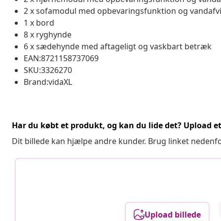
2 x sofamodul med opbevaringsfunktion og vandafv
1 x bord
8 x ryghynde
6 x sædehynde med aftageligt og vaskbart betræk
EAN:8721158737069
SKU:3326270
Brand:vidaXL
Har du købt et produkt, og kan du lide det? Upload et 
Dit billede kan hjælpe andre kunder. Brug linket nedenf
Upload billede