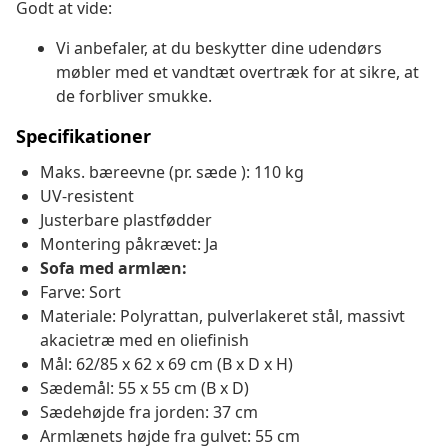
Godt at vide:
Vi anbefaler, at du beskytter dine udendørs
møbler med et vandtæt overtræk for at sikre, at
de forbliver smukke.
Specifikationer
Maks. bæreevne (pr. sæde ): 110 kg
UV-resistent
Justerbare plastfødder
Montering påkrævet: Ja
Sofa med armlæn:
Farve: Sort
Materiale: Polyrattan, pulverlakeret stål, massivt
akacietræ med en oliefinish
Mål: 62/85 x 62 x 69 cm (B x D x H)
Sædemål: 55 x 55 cm (B x D)
Sædehøjde fra jorden: 37 cm
Armlænets højde fra gulvet: 55 cm