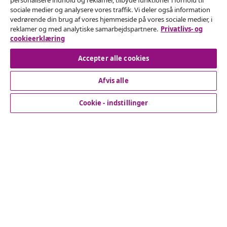
personalisere indhold og reklamer, tilbyde funktioner i forhold til
Fortryd køb
sociale medier og analysere vores traffik. Vi deler også information
vedrørende din brug af vores hjemmeside på vores sociale medier, i
Indsend en anmodning om at fortryde din ordre.
reklamer og med analytiske samarbejdspartnere.
Privatlivs- og
cookieerklæring
Fortryd køb
Accepter alle cookies
Afvis alle
Kundeservice
Cookie - indstillinger
Virksomhed
vidaXL
Opdag mere