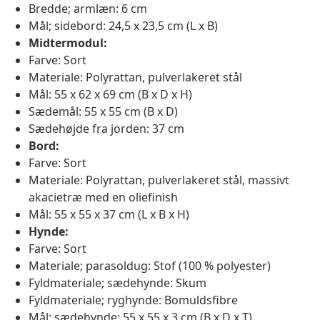
Bredde; armlæn: 6 cm
Mål; sidebord: 24,5 x 23,5 cm (L x B)
Midtermodul:
Farve: Sort
Materiale: Polyrattan, pulverlakeret stål
Mål: 55 x 62 x 69 cm (B x D x H)
Sædemål: 55 x 55 cm (B x D)
Sædehøjde fra jorden: 37 cm
Bord:
Farve: Sort
Materiale: Polyrattan, pulverlakeret stål, massivt
akacietræ med en oliefinish
Mål: 55 x 55 x 37 cm (L x B x H)
Hynde:
Farve: Sort
Materiale; parasoldug: Stof (100 % polyester)
Fyldmateriale; sædehynde: Skum
Fyldmateriale; ryghynde: Bomuldsfibre
Mål; sædehynde: 55 x 55 x 3 cm (B x D x T)