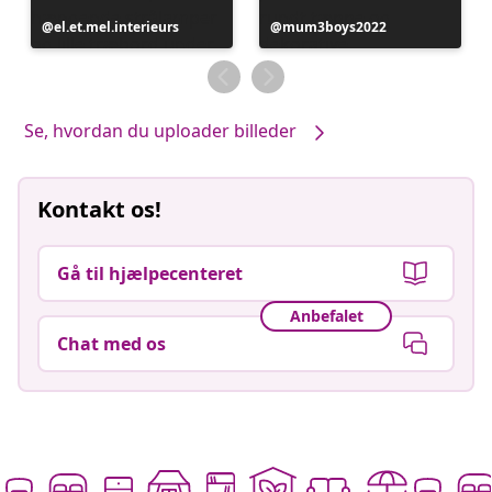
Opslag
el.et.mel.interieurs
Opslag
mum3boys2022
offentliggjort
offentliggjort
af
af
Se, hvordan du uploader billeder
Kontakt os!
Gå til hjælpecenteret
Anbefalet
Chat med os