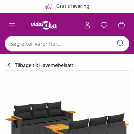
Forrige
Næste
Gratis levering
Tilbage til: Havemøbelsæt
Køkkenkollekti
#sharemevidaxl