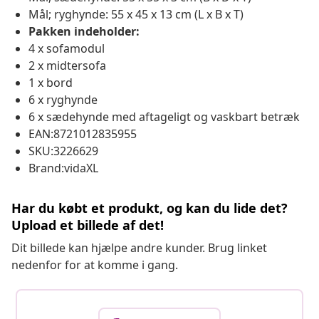
Mål; ryghynde: 55 x 45 x 13 cm (L x B x T)
Pakken indeholder:
4 x sofamodul
2 x midtersofa
1 x bord
6 x ryghynde
6 x sædehynde med aftageligt og vaskbart betræk
EAN:8721012835955
SKU:3226629
Brand:vidaXL
Har du købt et produkt, og kan du lide det?
Upload et billede af det!
Dit billede kan hjælpe andre kunder. Brug linket
nedenfor for at komme i gang.