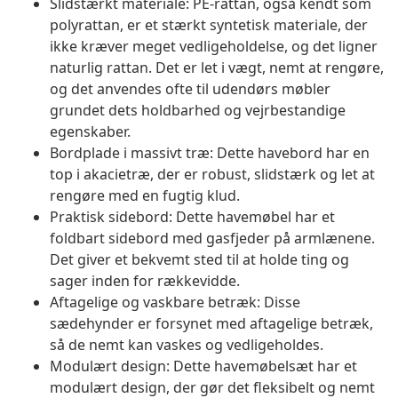
Slidstærkt materiale: PE-rattan, også kendt som
polyrattan, er et stærkt syntetisk materiale, der
ikke kræver meget vedligeholdelse, og det ligner
naturlig rattan. Det er let i vægt, nemt at rengøre,
og det anvendes ofte til udendørs møbler
grundet dets holdbarhed og vejrbestandige
egenskaber.
Bordplade i massivt træ: Dette havebord har en
top i akacietræ, der er robust, slidstærk og let at
rengøre med en fugtig klud.
Praktisk sidebord: Dette havemøbel har et
foldbart sidebord med gasfjeder på armlænene.
Det giver et bekvemt sted til at holde ting og
sager inden for rækkevidde.
Aftagelige og vaskbare betræk: Disse
sædehynder er forsynet med aftagelige betræk,
så de nemt kan vaskes og vedligeholdes.
Modulært design: Dette havemøbelsæt har et
modulært design, der gør det fleksibelt og nemt