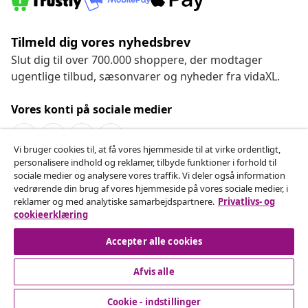
Tilmeld dig vores nyhedsbrev
Slut dig til over 700.000 shoppere, der modtager
ugentlige tilbud, sæsonvarer og nyheder fra vidaXL.
Vores konti på sociale medier
Vi bruger cookies til, at få vores hjemmeside til at virke ordentligt,
personalisere indhold og reklamer, tilbyde funktioner i forhold til
Fortryd køb
sociale medier og analysere vores traffik. Vi deler også information
vedrørende din brug af vores hjemmeside på vores sociale medier, i
Indsend en anmodning om at fortryde din ordre.
reklamer og med analytiske samarbejdspartnere.
Privatlivs- og
cookieerklæring
Fortryd køb
Accepter alle cookies
Afvis alle
Kundeservice
Cookie - indstillinger