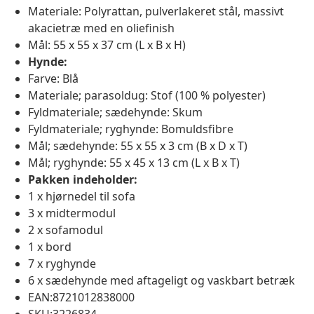
Materiale: Polyrattan, pulverlakeret stål, massivt
akacietræ med en oliefinish
Mål: 55 x 55 x 37 cm (L x B x H)
Hynde:
Farve: Blå
Materiale; parasoldug: Stof (100 % polyester)
Fyldmateriale; sædehynde: Skum
Fyldmateriale; ryghynde: Bomuldsfibre
Mål; sædehynde: 55 x 55 x 3 cm (B x D x T)
Mål; ryghynde: 55 x 45 x 13 cm (L x B x T)
Pakken indeholder:
1 x hjørnedel til sofa
3 x midtermodul
2 x sofamodul
1 x bord
7 x ryghynde
6 x sædehynde med aftageligt og vaskbart betræk
EAN:8721012838000