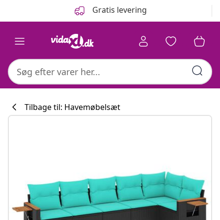
Forrige
Næste
Gratis levering
Tilbage til: Havemøbelsæt
Køkkenkollekti
#sharemevidaxl