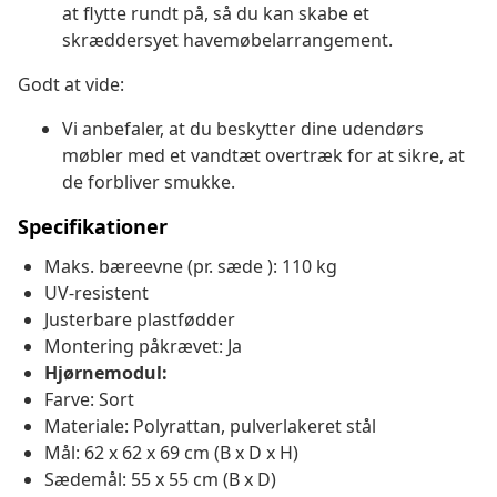
at flytte rundt på, så du kan skabe et
skræddersyet havemøbelarrangement.
Godt at vide:
Vi anbefaler, at du beskytter dine udendørs
møbler med et vandtæt overtræk for at sikre, at
de forbliver smukke.
Specifikationer
Maks. bæreevne (pr. sæde ): 110 kg
UV-resistent
Justerbare plastfødder
Montering påkrævet: Ja
Hjørnemodul:
Farve: Sort
Materiale: Polyrattan, pulverlakeret stål
Mål: 62 x 62 x 69 cm (B x D x H)
Sædemål: 55 x 55 cm (B x D)