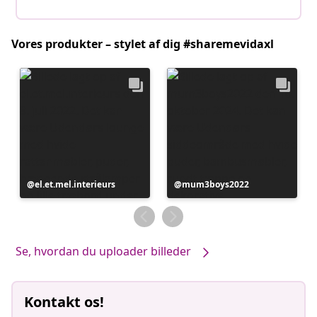
Vores produkter – stylet af dig #sharemevidaxl
Opslag
el.et.mel.interieurs
Opslag
mum3boys2022
offentliggjort
offentliggjort
af
af
Se, hvordan du uploader billeder
Kontakt os!