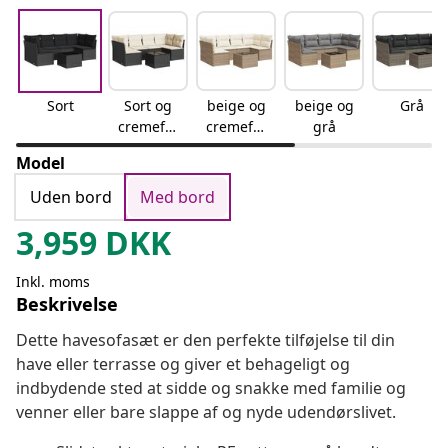
Sort
Sort og
beige og
beige og
Grå
cremefar
cremefar
grå
vet
vet
Model
Uden bord
Med bord
3,959
DKK
Inkl. moms
Beskrivelse
Dette havesofasæt er den perfekte tilføjelse til din
have eller terrasse og giver et behageligt og
indbydende sted at sidde og snakke med familie og
venner eller bare slappe af og nyde udendørslivet.