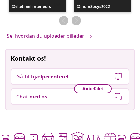
Opslag
el.et.mel.interieurs
Opslag
mum3boys2022
offentliggjort
offentliggjort
af
af
Se, hvordan du uploader billeder
Kontakt os!
Gå til hjælpecenteret
Anbefalet
Chat med os