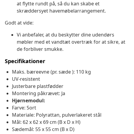
at flytte rundt på, så du kan skabe et
skræddersyet havemøbelarrangement.
Godt at vide:
Vi anbefaler, at du beskytter dine udendørs
møbler med et vandtæt overtræk for at sikre, at
de forbliver smukke.
Specifikationer
Maks. bæreevne (pr. sæde ): 110 kg
UV-resistent
Justerbare plastfødder
Montering påkrævet: Ja
Hjørnemodul:
Farve: Sort
Materiale: Polyrattan, pulverlakeret stål
Mål: 62 x 62 x 69 cm (B x D x H)
Sædemål: 55 x 55 cm (B x D)