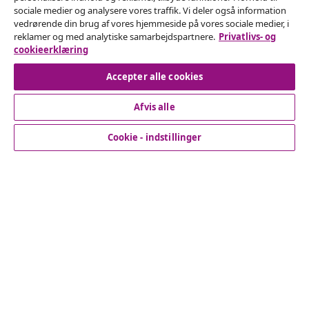
Fortryd køb
sociale medier og analysere vores traffik. Vi deler også information
vedrørende din brug af vores hjemmeside på vores sociale medier, i
Indsend en anmodning om at fortryde din ordre.
reklamer og med analytiske samarbejdspartnere.
Privatlivs- og
cookieerklæring
Fortryd køb
Accepter alle cookies
Afvis alle
Kundeservice
Cookie - indstillinger
Virksomhed
vidaXL
Opdag mere