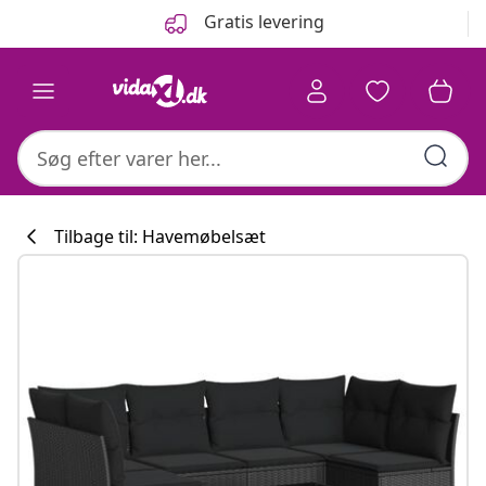
Forrige
Næste
Gratis levering
Tilbage til: Havemøbelsæt
Køkkenkollekti
#sharemevidaxl