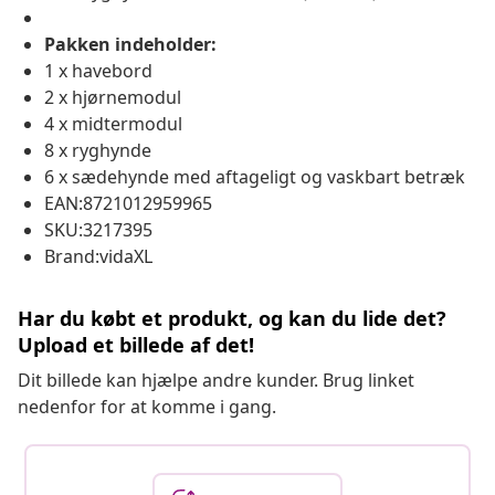
Pakken indeholder:
1 x havebord
2 x hjørnemodul
4 x midtermodul
8 x ryghynde
6 x sædehynde med aftageligt og vaskbart betræk
EAN:8721012959965
SKU:3217395
Brand:vidaXL
Har du købt et produkt, og kan du lide det?
Upload et billede af det!
Dit billede kan hjælpe andre kunder. Brug linket
nedenfor for at komme i gang.