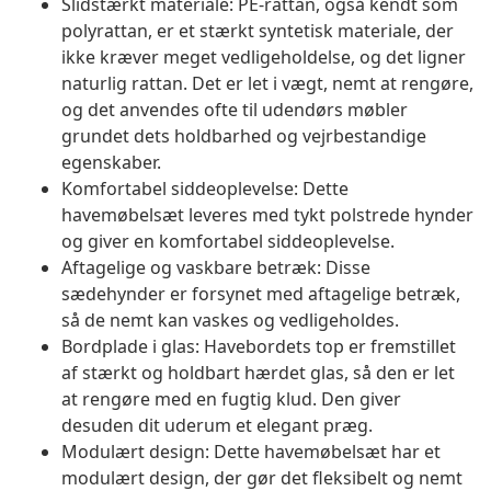
Slidstærkt materiale: PE-rattan, også kendt som
polyrattan, er et stærkt syntetisk materiale, der
ikke kræver meget vedligeholdelse, og det ligner
naturlig rattan. Det er let i vægt, nemt at rengøre,
og det anvendes ofte til udendørs møbler
grundet dets holdbarhed og vejrbestandige
egenskaber.
Komfortabel siddeoplevelse: Dette
havemøbelsæt leveres med tykt polstrede hynder
og giver en komfortabel siddeoplevelse.
Aftagelige og vaskbare betræk: Disse
sædehynder er forsynet med aftagelige betræk,
så de nemt kan vaskes og vedligeholdes.
Bordplade i glas: Havebordets top er fremstillet
af stærkt og holdbart hærdet glas, så den er let
at rengøre med en fugtig klud. Den giver
desuden dit uderum et elegant præg.
Modulært design: Dette havemøbelsæt har et
modulært design, der gør det fleksibelt og nemt