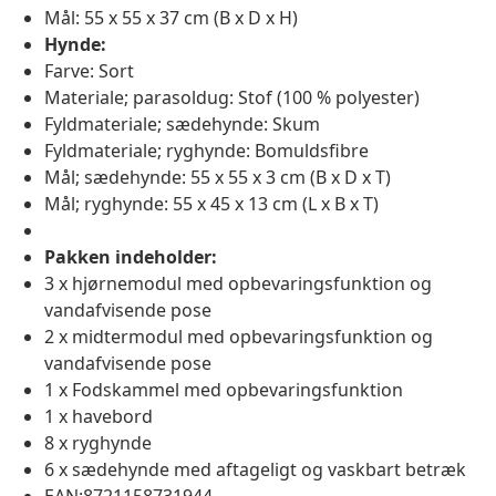
Mål: 55 x 55 x 37 cm (B x D x H)
Hynde:
Farve: Sort
Materiale; parasoldug: Stof (100 % polyester)
Fyldmateriale; sædehynde: Skum
Fyldmateriale; ryghynde: Bomuldsfibre
Mål; sædehynde: 55 x 55 x 3 cm (B x D x T)
Mål; ryghynde: 55 x 45 x 13 cm (L x B x T)
Pakken indeholder:
3 x hjørnemodul med opbevaringsfunktion og
vandafvisende pose
2 x midtermodul med opbevaringsfunktion og
vandafvisende pose
1 x Fodskammel med opbevaringsfunktion
1 x havebord
8 x ryghynde
6 x sædehynde med aftageligt og vaskbart betræk