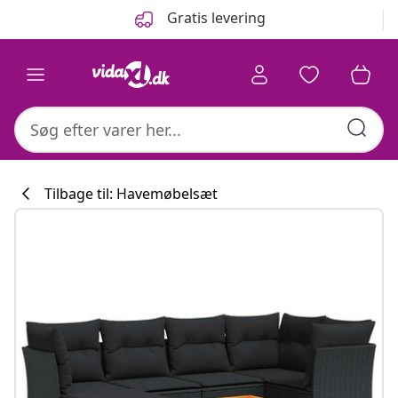
Forrige
Næste
Gratis levering
Tilbage til: Havemøbelsæt
Køkkenkollekti
#sharemevidaxl