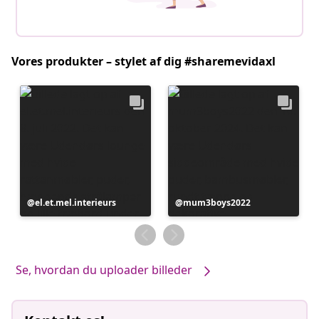
Vores produkter – stylet af dig #sharemevidaxl
Opslag
el.et.mel.interieurs
Opslag
mum3boys2022
offentliggjort
offentliggjort
af
af
Se, hvordan du uploader billeder