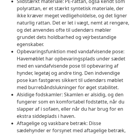
Slidstærkt materiale: PE-rattan, også kendt som
polyrattan, er et stærkt syntetisk materiale, der
ikke kræver meget vedligeholdelse, og det ligner
naturlig rattan. Det er let i vægt, nemt at rengøre,
og det anvendes ofte til udendørs møbler
grundet dets holdbarhed og vejrbestandige
egenskaber.
Opbevaringsfunktion med vandafvisende pose:
Havemøblet har opbevaringsplads under sædet
med en vandafvisende pose til opbevaring af
hynder, legetøj og andre ting. Den indvendige
pose kan fastgøres sikkert til udendørs møblet
med burrebåndslukninger for øget stabilitet.
Alsidige fodskamler: Skamlen er alsidig, og den
fungerer som en komfortabel fodstøtte, når du
slapper af i sofaen, eller når du har brug for en
ekstra siddeplads i haven.
Aftagelige og vaskbare betræk: Disse
sædehynder er forsynet med aftagelige betræk,