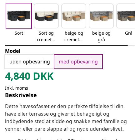
Sort
Sort og
beige og
beige og
Grå
cremefar
cremefar
grå
vet
vet
Model
uden opbevaring
med opbevaring
4,840
DKK
Inkl. moms
Beskrivelse
Dette havesofasæt er den perfekte tilføjelse til din
have eller terrasse og giver et behageligt og
indbydende sted at sidde og snakke med familie og
venner eller bare slappe af og nyde udendørslivet.