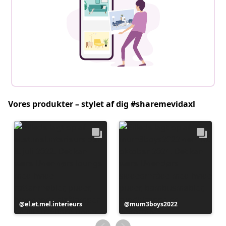
Vores produkter – stylet af dig #sharemevidaxl
Opslag
el.et.mel.interieurs
Opslag
mum3boys2022
offentliggjort
offentliggjort
af
af