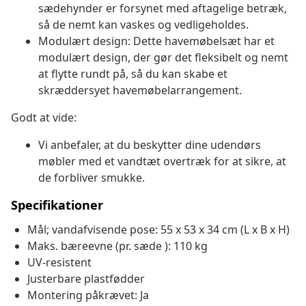
sædehynder er forsynet med aftagelige betræk,
så de nemt kan vaskes og vedligeholdes.
Modulært design: Dette havemøbelsæt har et
modulært design, der gør det fleksibelt og nemt
at flytte rundt på, så du kan skabe et
skræddersyet havemøbelarrangement.
Godt at vide:
Vi anbefaler, at du beskytter dine udendørs
møbler med et vandtæt overtræk for at sikre, at
de forbliver smukke.
Specifikationer
Mål; vandafvisende pose: 55 x 53 x 34 cm (L x B x H)
Maks. bæreevne (pr. sæde ): 110 kg
UV-resistent
Justerbare plastfødder
Montering påkrævet: Ja