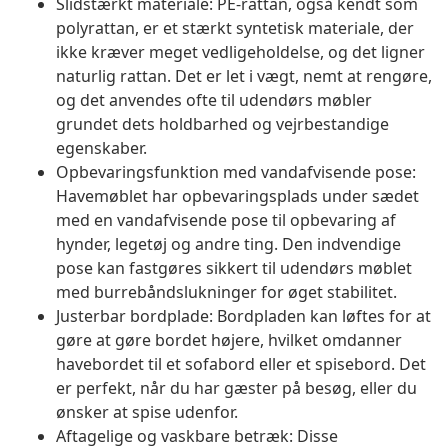
Slidstærkt materiale: PE-rattan, også kendt som
polyrattan, er et stærkt syntetisk materiale, der
ikke kræver meget vedligeholdelse, og det ligner
naturlig rattan. Det er let i vægt, nemt at rengøre,
og det anvendes ofte til udendørs møbler
grundet dets holdbarhed og vejrbestandige
egenskaber.
Opbevaringsfunktion med vandafvisende pose:
Havemøblet har opbevaringsplads under sædet
med en vandafvisende pose til opbevaring af
hynder, legetøj og andre ting. Den indvendige
pose kan fastgøres sikkert til udendørs møblet
med burrebåndslukninger for øget stabilitet.
Justerbar bordplade: Bordpladen kan løftes for at
gøre at gøre bordet højere, hvilket omdanner
havebordet til et sofabord eller et spisebord. Det
er perfekt, når du har gæster på besøg, eller du
ønsker at spise udenfor.
Aftagelige og vaskbare betræk: Disse