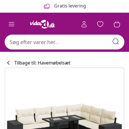
Forrige
Næste
Gratis levering
Tilbage til: Havemøbelsæt
Køkkenkollekti
#sharemevidaxl