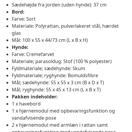
Sædehøjde fra jorden (uden hynde): 37 cm
Bord:
Farve: Sort
Materiale: Polyrattan, pulverlakeret stål, hærdet
glas
Mål: 100 x 55 x 44/73 cm (L x B x H)
Hynde:
Farve: Cremefarvet
Materiale; parasoldug: Stof (100 % polyester)
Fyldmateriale; sædehynde: Skum
Fyldmateriale; ryghynde: Bomuldsfibre
Mål; sædehynde: 55 x 55 x 3 cm (B x D x T)
Mål; ryghynde: 55 x 45 x 13 cm (L x B x T)
Pakken indeholder:
1 x havebord
1 x hjørnemodul med opbevaringsfunktion og
vandafvisende pose
2 x hjørnemodul med armlæn i rattan samt