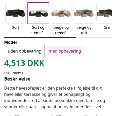
Sort
Sort og
beige og
beige og
Grå
cremefar
cremefar
grå
vet
vet
Model
uden opbevaring
med opbevaring
4,513
DKK
Inkl. moms
Beskrivelse
Dette havesofasæt er den perfekte tilføjelse til din
have eller terrasse og giver et behageligt og
indbydende sted at sidde og snakke med familie og
venner eller bare slappe af og nyde udendørslivet.