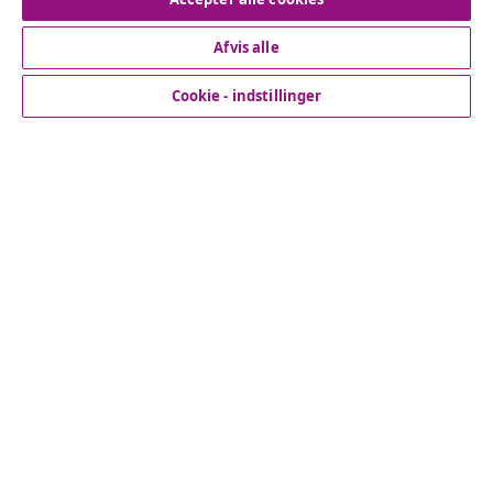
Afvis alle
Kundeservice
Cookie - indstillinger
Virksomhed
vidaXL
Opdag mere
© 2008-2026 www.vidaxl.dk er et website under vidaXL
Marketplace Europe B.V.