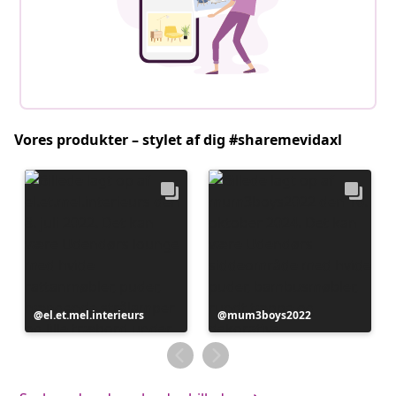
Vores produkter – stylet af dig #sharemevidaxl
Opslag
el.et.mel.interieurs
Opslag
mum3boys2022
offentliggjort
offentliggjort
af
af