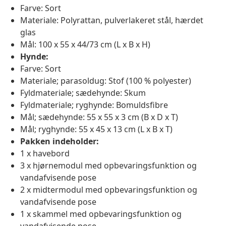
Farve: Sort
Materiale: Polyrattan, pulverlakeret stål, hærdet
glas
Mål: 100 x 55 x 44/73 cm (L x B x H)
Hynde:
Farve: Sort
Materiale; parasoldug: Stof (100 % polyester)
Fyldmateriale; sædehynde: Skum
Fyldmateriale; ryghynde: Bomuldsfibre
Mål; sædehynde: 55 x 55 x 3 cm (B x D x T)
Mål; ryghynde: 55 x 45 x 13 cm (L x B x T)
Pakken indeholder:
1 x havebord
3 x hjørnemodul med opbevaringsfunktion og
vandafvisende pose
2 x midtermodul med opbevaringsfunktion og
vandafvisende pose
1 x skammel med opbevaringsfunktion og