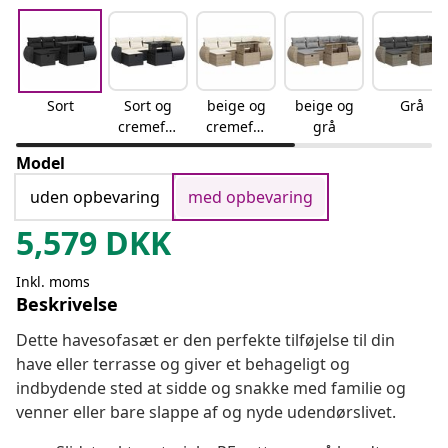
Sort
Sort og
beige og
beige og
Grå
cremefar
cremefar
grå
vet
vet
Model
uden opbevaring
med opbevaring
5,579
DKK
Inkl. moms
Beskrivelse
Dette havesofasæt er den perfekte tilføjelse til din
have eller terrasse og giver et behageligt og
indbydende sted at sidde og snakke med familie og
venner eller bare slappe af og nyde udendørslivet.