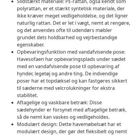
Slidstærkt materiale: PE-rattan, også kendt som
polyrattan, er et stærkt syntetisk materiale, der
ikke kræver meget vedligeholdelse, og det ligner
naturlig rattan. Det er let i vægt, nemt at rengøre,
og det anvendes ofte til udendørs møbler
grundet dets holdbarhed og vejrbestandige
egenskaber.
Opbevaringsfunktion med vandafvisende pose:
Havesofaen har opbevaringsplads under sædet
med en vandafvisende pose til opbevaring af
hynder, legetøj og andre ting. De indvendige
poser har et topdæksel og kan fastgøres sikkert
til sæderne med velcrolukninger for ekstra
stabilitet.
Aftagelige og vaskbare betræk: Disse
sædehynder er forsynet med aftagelige betræk,
så de nemt kan vaskes og vedligeholdes.
Modulært design: Dette havemøbelsæt har et
modulært design, der gør det fleksibelt og nemt