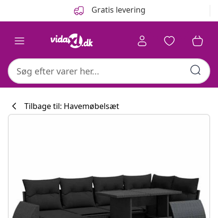
Forrige
Næste
Gratis levering
Tilbage til: Havemøbelsæt
Køkkenkollekti
#sharemevidaxl