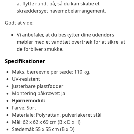
at flytte rundt på, så du kan skabe et
skræddersyet havemøbelarrangement.
Godt at vide:
Vi anbefaler, at du beskytter dine udendørs
møbler med et vandtæt overtræk for at sikre, at
de forbliver smukke.
Specifikationer
Maks. bæreevne per sæde: 110 kg.
UV-resistent
Justerbare plastfødder
Montering påkrævet: Ja
Hjørnemodul:
Farve: Sort
Materiale: Polyrattan, pulverlakeret stål
Mål: 62 x 62 x 69 cm (B x D x H)
Sædemål: 55 x 55 cm (B x D)