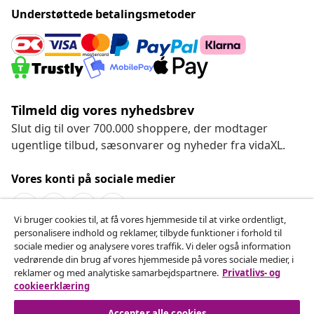
Understøttede betalingsmetoder
Tilmeld dig vores nyhedsbrev
Slut dig til over 700.000 shoppere, der modtager
ugentlige tilbud, sæsonvarer og nyheder fra vidaXL.
Vores konti på sociale medier
Vi bruger cookies til, at få vores hjemmeside til at virke ordentligt,
personalisere indhold og reklamer, tilbyde funktioner i forhold til
Fortryd køb
sociale medier og analysere vores traffik. Vi deler også information
vedrørende din brug af vores hjemmeside på vores sociale medier, i
Indsend en anmodning om at fortryde din ordre.
reklamer og med analytiske samarbejdspartnere.
Privatlivs- og
cookieerklæring
Fortryd køb
Accepter alle cookies