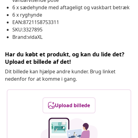
vandafvisende pose
6 x sædehynde med aftageligt og vaskbart betræk
6 x ryghynde
EAN:8721158753311
SKU:3327895
Brand:vidaXL
Har du købt et produkt, og kan du lide det?
Upload et billede af det!
Dit billede kan hjælpe andre kunder. Brug linket
nedenfor for at komme i gang.
Upload billede