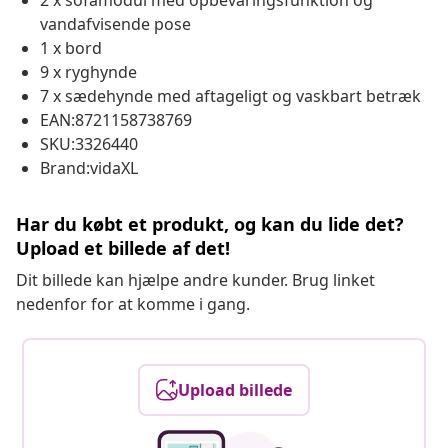
2 x sofamodul med opbevaringsfunktion og
vandafvisende pose
1 x bord
9 x ryghynde
7 x sædehynde med aftageligt og vaskbart betræk
EAN:8721158738769
SKU:3326440
Brand:vidaXL
Har du købt et produkt, og kan du lide det?
Upload et billede af det!
Dit billede kan hjælpe andre kunder. Brug linket
nedenfor for at komme i gang.
Upload billede