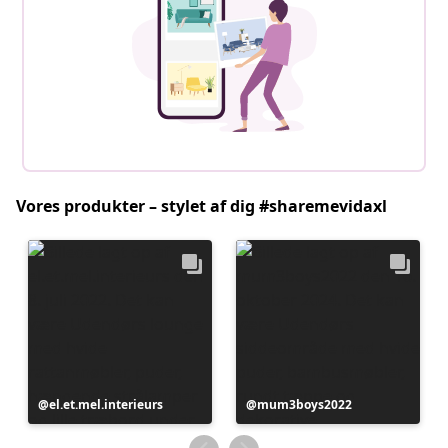
Vores produkter – stylet af dig #sharemevidaxl
Opslag
el.et.mel.interieurs
Opslag
mum3boys2022
offentliggjort
offentliggjort
af
af