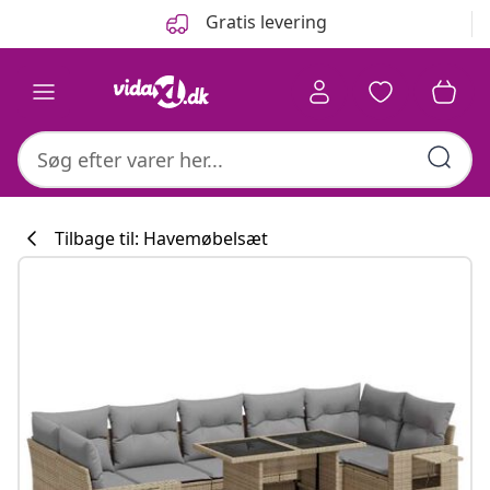
Forrige
Næste
Gratis levering
Tilbage til: Havemøbelsæt
Køkkenkollekti
#sharemevidaxl