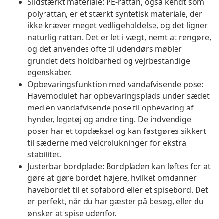
Slidstærkt materiale: PE-rattan, også kendt som
polyrattan, er et stærkt syntetisk materiale, der
ikke kræver meget vedligeholdelse, og det ligner
naturlig rattan. Det er let i vægt, nemt at rengøre,
og det anvendes ofte til udendørs møbler
grundet dets holdbarhed og vejrbestandige
egenskaber.
Opbevaringsfunktion med vandafvisende pose:
Havemodulet har opbevaringsplads under sædet
med en vandafvisende pose til opbevaring af
hynder, legetøj og andre ting. De indvendige
poser har et topdæksel og kan fastgøres sikkert
til sæderne med velcrolukninger for ekstra
stabilitet.
Justerbar bordplade: Bordpladen kan løftes for at
gøre at gøre bordet højere, hvilket omdanner
havebordet til et sofabord eller et spisebord. Det
er perfekt, når du har gæster på besøg, eller du
ønsker at spise udenfor.