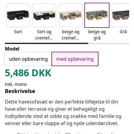
Sort
Sort og
beige og
beige og
Grå
cremefar
cremefar
grå
vet
vet
Model
uden opbevaring
med opbevaring
5,486
DKK
Inkl. moms
Beskrivelse
Dette havesofasæt er den perfekte tilføjelse til din
have eller terrasse og giver et behageligt og
indbydende sted at sidde og snakke med familie og
venner eller bare slappe af og nyde udendørslivet.