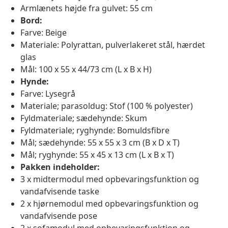
Armlænets højde fra gulvet: 55 cm
Bord:
Farve: Beige
Materiale: Polyrattan, pulverlakeret stål, hærdet
glas
Mål: 100 x 55 x 44/73 cm (L x B x H)
Hynde:
Farve: Lysegrå
Materiale; parasoldug: Stof (100 % polyester)
Fyldmateriale; sædehynde: Skum
Fyldmateriale; ryghynde: Bomuldsfibre
Mål; sædehynde: 55 x 55 x 3 cm (B x D x T)
Mål; ryghynde: 55 x 45 x 13 cm (L x B x T)
Pakken indeholder:
3 x midtermodul med opbevaringsfunktion og
vandafvisende taske
2 x hjørnemodul med opbevaringsfunktion og
vandafvisende pose