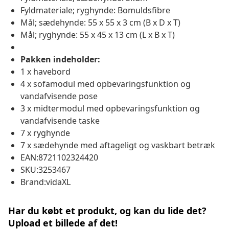
Fyldmateriale; ryghynde: Bomuldsfibre
Mål; sædehynde: 55 x 55 x 3 cm (B x D x T)
Mål; ryghynde: 55 x 45 x 13 cm (L x B x T)
Pakken indeholder:
1 x havebord
4 x sofamodul med opbevaringsfunktion og
vandafvisende pose
3 x midtermodul med opbevaringsfunktion og
vandafvisende taske
7 x ryghynde
7 x sædehynde med aftageligt og vaskbart betræk
EAN:8721102324420
SKU:3253467
Brand:vidaXL
Har du købt et produkt, og kan du lide det?
Upload et billede af det!