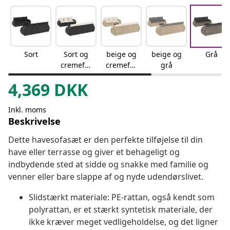
Sort
Sort og
beige og
beige og
Grå
cremefar
cremefar
grå
vet
vet
4,369
DKK
Inkl. moms
Beskrivelse
Dette havesofasæt er den perfekte tilføjelse til din
have eller terrasse og giver et behageligt og
indbydende sted at sidde og snakke med familie og
venner eller bare slappe af og nyde udendørslivet.
Slidstærkt materiale: PE-rattan, også kendt som
polyrattan, er et stærkt syntetisk materiale, der
ikke kræver meget vedligeholdelse, og det ligner