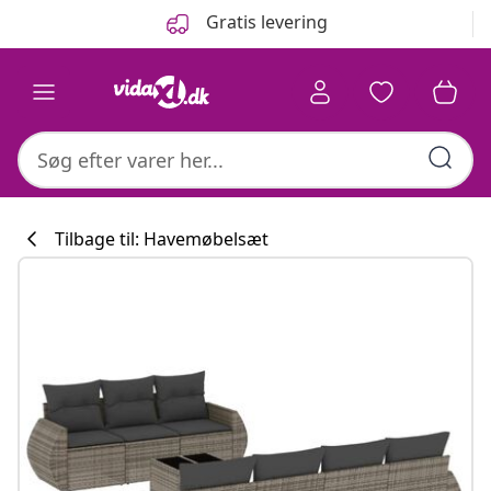
Forrige
Næste
Gratis levering
Tilbage til: Havemøbelsæt
Køkkenkollekti
#sharemevidaxl