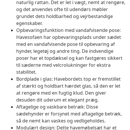
naturlig rattan. Det er let i vægt, nemt at rengøre,
og det anvendes ofte til udendørs møbler
grundet dets holdbarhed og vejrbestandige
egenskaber.
Opbevaringsfunktion med vandafvisende pose:
Havesofaen har opbevaringsplads under sædet
med en vandafvisende pose til opbevaring af
hynder, legetøj og andre ting. De indvendige
poser har et topdæksel og kan fastgøres sikkert
til sæderne med velcrolukninger for ekstra
stabilitet.
Bordplade i glas: Havebordets top er fremstillet
af stærkt og holdbart hærdet glas, så den er let
at rengøre med en fugtig klud. Den giver
desuden dit uderum et elegant præg.
Aftagelige og vaskbare betræk: Disse
sædehynder er forsynet med aftagelige betræk,
så de nemt kan vaskes og vedligeholdes.
Modulært design: Dette havemøbelsæt har et