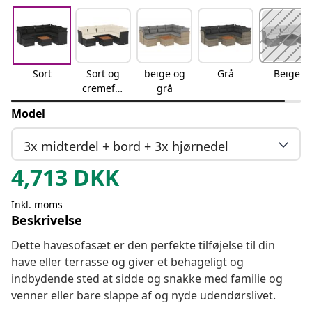
Sort
Sort og
beige og
Grå
Beige
cremefar
grå
vet
Model
3x midterdel + bord + 3x hjørnedel
4,713
DKK
Inkl. moms
Beskrivelse
Dette havesofasæt er den perfekte tilføjelse til din
have eller terrasse og giver et behageligt og
indbydende sted at sidde og snakke med familie og
venner eller bare slappe af og nyde udendørslivet.