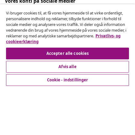
Vores konti på sociale medier
Vi bruger cookies til, at få vores hjemmeside til at virke ordentligt,
personalisere indhold og reklamer, tilbyde funktioner i forhold til
sociale medier og analysere vores traffik. Vi deler også information
Fortryd køb
vedrørende din brug af vores hjemmeside på vores sociale medier, i
reklamer og med analytiske samarbejdspartnere.
Privatlivs- og
Indsend en anmodning om at fortryde din ordre.
cookieerklæring
Fortryd køb
Accepter alle cookies
Afvis alle
Kundeservice
Cookie - indstillinger
Virksomhed
vidaXL
Opdag mere