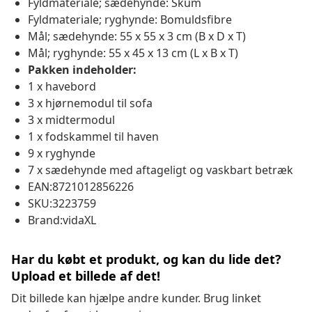
Fyldmateriale; sædehynde: Skum
Fyldmateriale; ryghynde: Bomuldsfibre
Mål; sædehynde: 55 x 55 x 3 cm (B x D x T)
Mål; ryghynde: 55 x 45 x 13 cm (L x B x T)
Pakken indeholder:
1 x havebord
3 x hjørnemodul til sofa
3 x midtermodul
1 x fodskammel til haven
9 x ryghynde
7 x sædehynde med aftageligt og vaskbart betræk
EAN:8721012856226
SKU:3223759
Brand:vidaXL
Har du købt et produkt, og kan du lide det?
Upload et billede af det!
Dit billede kan hjælpe andre kunder. Brug linket