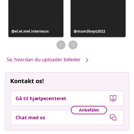
Opslag
el.et.mel.interieurs
Opslag
mum3boys2022
offentliggjort
offentliggjort
af
af
Se, hvordan du uploader billeder
Kontakt os!
Gå til hjælpecenteret
Anbefalet
Chat med os