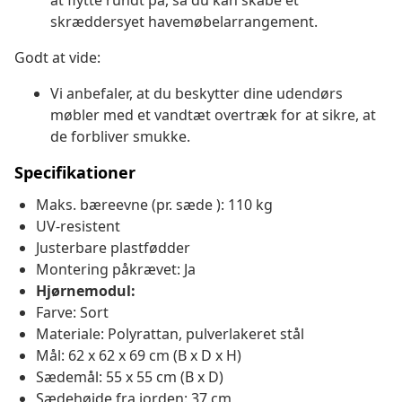
at flytte rundt på, så du kan skabe et
skræddersyet havemøbelarrangement.
Godt at vide:
Vi anbefaler, at du beskytter dine udendørs
møbler med et vandtæt overtræk for at sikre, at
de forbliver smukke.
Specifikationer
Maks. bæreevne (pr. sæde ): 110 kg
UV-resistent
Justerbare plastfødder
Montering påkrævet: Ja
Hjørnemodul:
Farve: Sort
Materiale: Polyrattan, pulverlakeret stål
Mål: 62 x 62 x 69 cm (B x D x H)
Sædemål: 55 x 55 cm (B x D)
Sædehøjde fra jorden: 37 cm